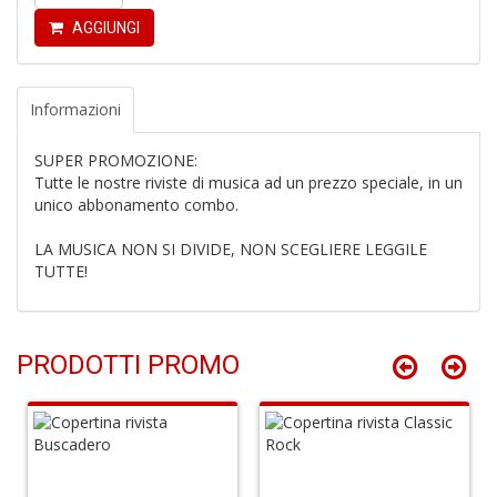
r
AGGIUNGI
Informazioni
SUPER PROMOZIONE:
Tutte le nostre riviste di musica ad un prezzo speciale, in un
R
unico abbonamento combo.
di
c
LA MUSICA NON SI DIVIDE, NON SCEGLIERE LEGGILE
V
TUTTE!
C
C
n
+
D
PRODOTTI PROMO
C