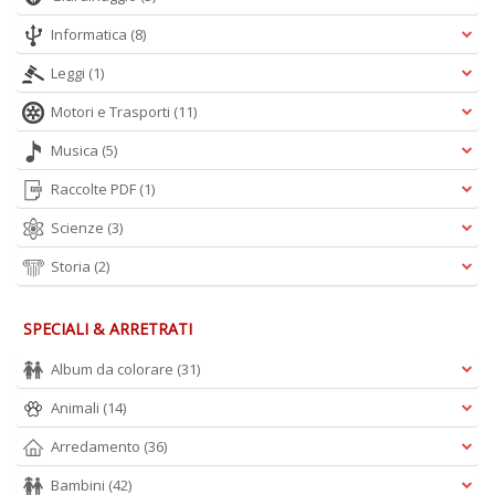
V
lo
Informatica
(8)
Y
Leggi
(1)
n
+
Motori e Trasporti
(11)
D
Musica
(5)
Raccolte PDF
(1)
Scienze
(3)
S
S
Storia
(2)
n
+
D
SPECIALI & ARRETRATI
Album da colorare
(31)
Animali
(14)
Arredamento
(36)
Bambini
(42)