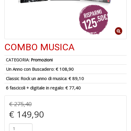
di
6
COMBO MUSICA
n
in
di
CATEGORIA:
Promozioni
Un Anno con Buscadero:
€ 108,90
Classic Rock un anno di musica:
€ 89,10
6 fascicoli + digitale in regalo:
€ 77,40
€ 275,40
6
€ 149,90
f
+
di
in