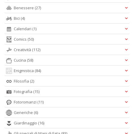
A
Benessere
(27)
L
O
Bici
(4)
C
n
Calendari
(1)
Comics
(50)
Creatività
(112)
Cucina
(58)
Enigmistica
(84)
Filosofia
(2)
Fotografia
(15)
Fotoromanzi
(11)
Generiche
(6)
Giardinaggio
(16)
Gli speciali di Mani di Fata
(83)