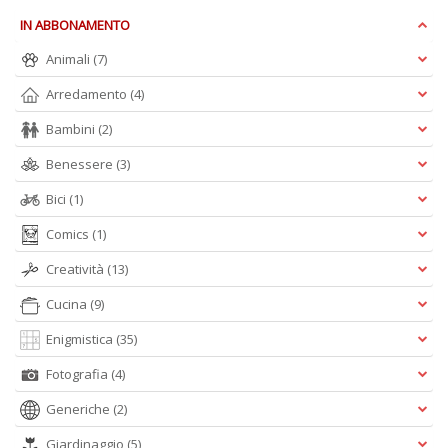
IN ABBONAMENTO
Animali
(7)
F
e
Arredamento
(4)
V
al
Bambini
(2)
s
Il
Benessere
(3)
M
C
Bici
(1)
I
n
Comics
(1)
+
Creatività
(13)
D
Cucina
(9)
Enigmistica
(35)
Fotografia
(4)
P
il
Generiche
(2)
t
f
Giardinaggio
(5)