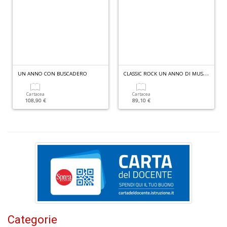
B
H
T
n
+
D
C
LASSIC ROCK UN ANNO DI MUSICA
UN ANNO CON BUSCADERO
Cartacea
Cartacea
108,90 €
89,10 €
P
B
T
G
M
n
+
D
Categorie