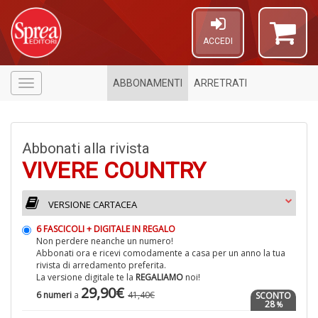
ACCEDI
ABBONAMENTI
ARRETRATI
Menù
Abbonati alla rivista
VIVERE COUNTRY
VERSIONE CARTACEA
6 FASCICOLI + DIGITALE IN REGALO
U
Non perdere neanche un numero!
a
Abbonati ora e ricevi comodamente a casa per un anno la tua
c
rivista di arredamento preferita.
S
La versione digitale te la
REGALIAMO
noi!
S
29,90€
6 numeri
a
41,40€
SCONTO
Di
28
%