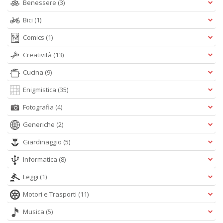
Benessere
(3)
Bici
(1)
Comics
(1)
Creatività
(13)
S
l'
Cucina
(9)
c
Enigmistica
(35)
i
m
Fotografia
(4)
V
lo
Generiche
(2)
Y
n
Giardinaggio
(5)
+
D
Informatica
(8)
Leggi
(1)
Motori e Trasporti
(11)
Fr
Musica
(5)
e