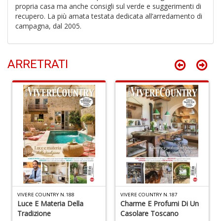
propria casa ma anche consigli sul verde e suggerimenti di
G
recupero. La più amata testata dedicata all’arredamento di
campagna, dal 2005.
ARRETRATI
R
p
il
m
B
S
n
+
D
VIVERE COUNTRY N.188
VIVERE COUNTRY N.187
Luce E Materia Della
Charme E Profumi Di Un
Tradizione
Casolare Toscano