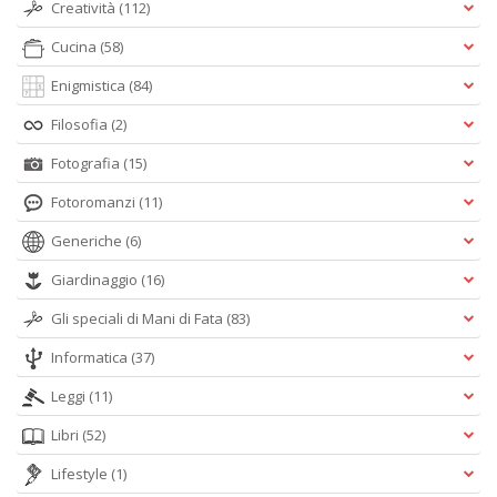
Creatività
(112)
Cucina
(58)
Enigmistica
(84)
Filosofia
(2)
A
Fotografia
(15)
L
O
Fotoromanzi
(11)
C
n
Generiche
(6)
Giardinaggio
(16)
Gli speciali di Mani di Fata
(83)
Informatica
(37)
Leggi
(11)
Libri
(52)
Lifestyle
(1)