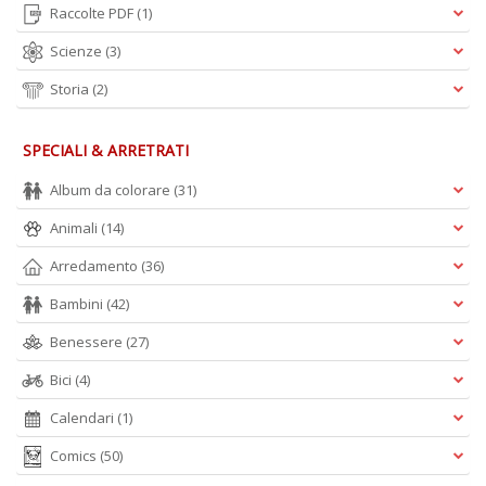
S
Raccolte PDF
(1)
V
Scienze
(3)
D
D
Storia
(2)
in
D
n
SPECIALI & ARRETRATI
+
D
Album da colorare
(31)
Animali
(14)
Arredamento
(36)
S
Bambini
(42)
I
Il
Benessere
(27)
M
Bici
(4)
C
n
Calendari
(1)
+
D
Comics
(50)