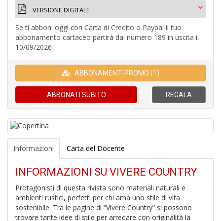
VERSIONE DIGITALE
Se ti abboni oggi con Carta di Credito o Paypal il tuo
abbonamento cartaceo partirà dal numero 189 in uscita il
10/09/2026
A
a
ABBONAMENTI PROMO (1)
a
L
P
ABBONATI
SUBITO
REGALA
Informazioni
Carta del Docente
INFORMAZIONI SU VIVERE COUNTRY
A
p
Protagonisti di questa rivista sono materiali naturali e
u
ambienti rustici, perfetti per chi ama uno stile di vita
a
sostenibile. Tra le pagine di “Vivere Country” si possono
a
trovare tante idee di stile per arredare con originalità la
C