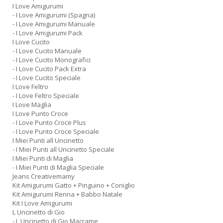
I Love Amigurumi
n
- I Love Amigurumi (Spagna)
- I Love Amigurumi Manuale
- I Love Amigurumi Pack
I Love Cucito
- I Love Cucito Manuale
- I Love Cucito Monografici
- I Love Cucito Pack Extra
- I Love Cucito Speciale
I Love Feltro
- I Love Feltro Speciale
I Love Maglia
I Love Punto Croce
- I Love Punto Croce Plus
- I Love Punto Croce Speciale
I Miei Punti all Uncinetto
- I Miei Punti all Uncinetto Speciale
I Miei Punti di Maglia
- I Miei Punti di Maglia Speciale
Jeans Creativemamy
Kit Amigurumi Gatto + Pinguino + Coniglio
Kit Amigurumi Renna + Babbo Natale
Kit I Love Amigurumi
L Uncinetto di Gio
- L Uncinetto di Gio Macrame