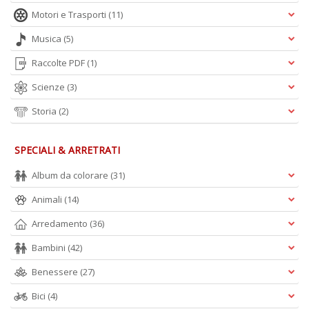
Motori e Trasporti
(11)
Musica
(5)
Raccolte PDF
(1)
C
L
Scienze
(3)
Il
F
Storia
(2)
n
+
D
SPECIALI & ARRETRATI
Album da colorare
(31)
Animali
(14)
S
Arredamento
(36)
T
Bambini
(42)
B
T
Benessere
(27)
G
n
Bici
(4)
+