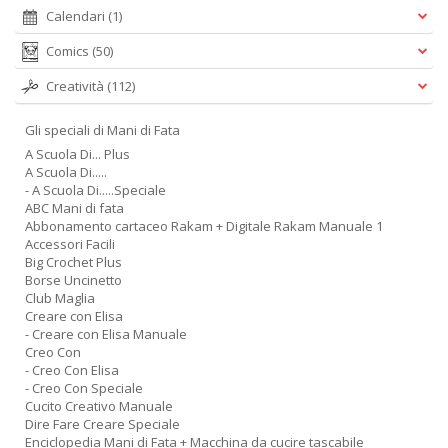
D
Calendari
(1)
Comics
(50)
Creatività
(112)
Fa
Gli speciali di Mani di Fata
C
A Scuola Di... Plus
M
A Scuola Di.....
n
- A Scuola Di.....Speciale
+
ABC Mani di fata
D
Abbonamento cartaceo Rakam + Digitale Rakam Manuale 1
Accessori Facili
Big Crochet Plus
Borse Uncinetto
Club Maglia
Creare con Elisa
- Creare con Elisa Manuale
Creo Con
- Creo Con Elisa
A
- Creo Con Speciale
L
Cucito Creativo Manuale
O
Dire Fare Creare Speciale
C
Enciclopedia Mani di Fata + Macchina da cucire tascabile