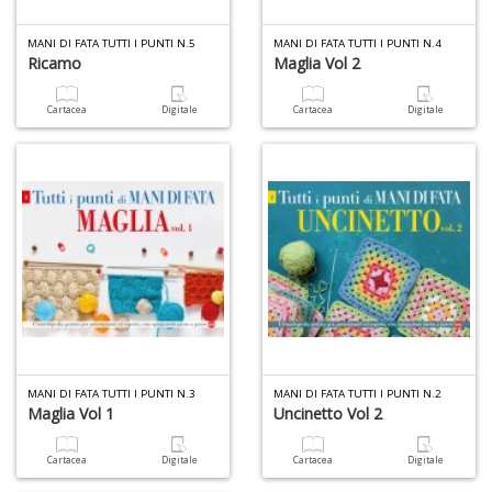
MANI DI FATA TUTTI I PUNTI N.5
MANI DI FATA TUTTI I PUNTI N.4
Ricamo
Maglia Vol 2
A
Cartacea
Digitale
Cartacea
Digitale
di
Il
m
C
6
f
MANI DI FATA TUTTI I PUNTI N.3
MANI DI FATA TUTTI I PUNTI N.2
+
Maglia Vol 1
Uncinetto Vol 2
di
in
Cartacea
Digitale
Cartacea
Digitale
r