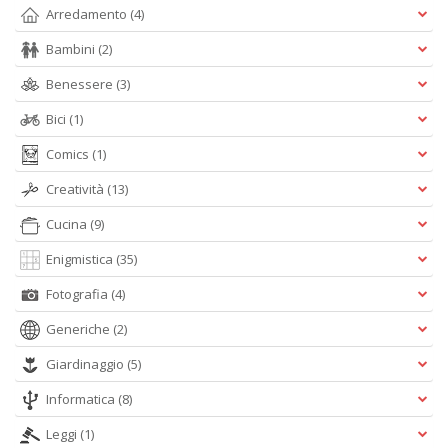
Arredamento
(4)
M
al
Bambini
(2)
u
M
Benessere
(3)
n
+
Bici
(1)
D
Comics
(1)
Creatività
(13)
Cucina
(9)
T
Enigmistica
(35)
s
T
Fotografia
(4)
d
N
Generiche
(2)
S
n
Giardinaggio
(5)
+
D
Informatica
(8)
Leggi
(1)