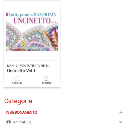
R
M
2
Di
C
MANI DI FATA TUTTI I PUNTI N.1
S
Uncinetto Vol 1
n
+
Cartacea
Digitale
D
Categorie
3
IN ABBONAMENTO
g
s
Animali
(7)
fi