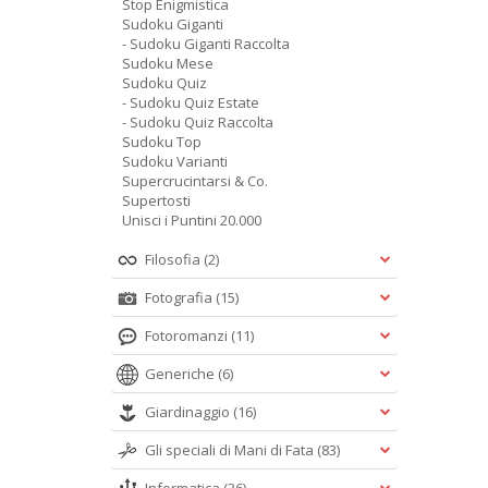
Stop Enigmistica
Sudoku Giganti
- Sudoku Giganti Raccolta
Sudoku Mese
Sudoku Quiz
- Sudoku Quiz Estate
- Sudoku Quiz Raccolta
Sudoku Top
Sudoku Varianti
Supercrucintarsi & Co.
Supertosti
Unisci i Puntini 20.000
Filosofia
(2)
Fotografia
(15)
Fotoromanzi
(11)
Generiche
(6)
Giardinaggio
(16)
Gli speciali di Mani di Fata
(83)