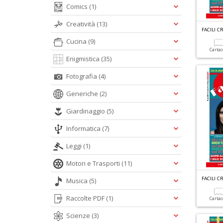
Comics
(1)
Creatività
(13)
FACILI C
Cucina
(9)
Carta
Enigmistica
(35)
Fotografia
(4)
Generiche
(2)
Giardinaggio
(5)
Informatica
(7)
Leggi
(1)
Motori e Trasporti
(11)
FACILI C
Musica
(5)
Raccolte PDF
(1)
Carta
Scienze
(3)