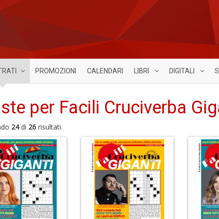
TRATI
PROMOZIONI
CALENDARI
LIBRI
DIGITALI
S
iste per Facili Cruciverba Gig
ndo
24
di
26
risultati.