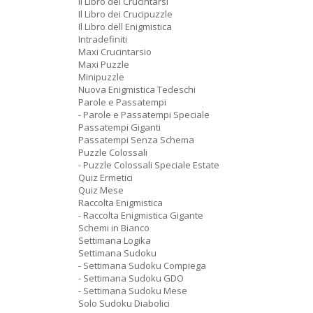
Il Libro dei Crucintarsi
Il Libro dei Crucipuzzle
Il Libro dell Enigmistica
Intradefiniti
Maxi Crucintarsio
Maxi Puzzle
Minipuzzle
Nuova Enigmistica Tedeschi
Parole e Passatempi
- Parole e Passatempi Speciale
Passatempi Giganti
Passatempi Senza Schema
Puzzle Colossali
- Puzzle Colossali Speciale Estate
Quiz Ermetici
Quiz Mese
Raccolta Enigmistica
- Raccolta Enigmistica Gigante
Schemi in Bianco
Settimana Logika
Settimana Sudoku
- Settimana Sudoku Compiega
- Settimana Sudoku GDO
- Settimana Sudoku Mese
Solo Sudoku Diabolici