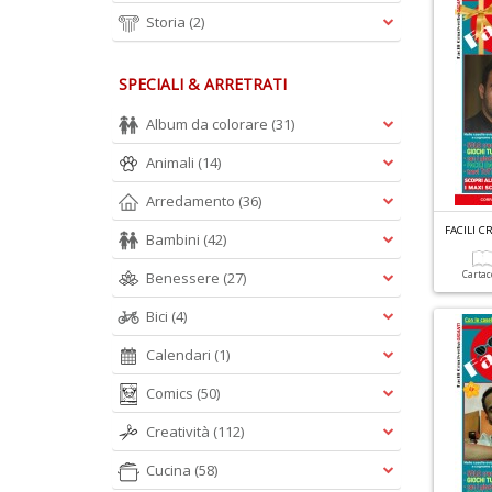
Storia
(2)
SPECIALI & ARRETRATI
Album da colorare
(31)
Animali
(14)
Arredamento
(36)
FACILI C
Bambini
(42)
Benessere
(27)
Carta
Bici
(4)
Calendari
(1)
Comics
(50)
Creatività
(112)
Cucina
(58)