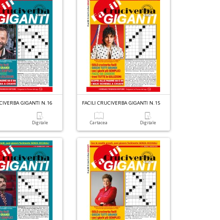
D
M
n
+
D
UCIVERBA GIGANTI N.16
FACILI CRUCIVERBA GIGANTI N.15
a
Digitale
Cartacea
Digitale