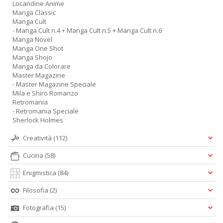
Locandine Anime
Manga Classic
Manga Cult
- Manga Cult n.4 + Manga Cult n.5 + Manga Cult n.6
Manga Novel
Manga One Shot
F
Manga Shojo
b
Manga da Colorare
S
Master Magazine
S
- Master Magazine Speciale
n
Mila e Shiro Romanzo
+
Retromania
D
- Retromania Speciale
Sherlock Holmes
Creatività
(112)
Cucina
(58)
Enigmistica
(84)
Filosofia
(2)
A
L
Fotografia
(15)
O
C