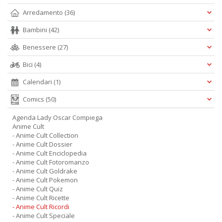
D
Arredamento
(36)
Bambini
(42)
Benessere
(27)
Ab
Bici
(4)
d
s
Calendari
(1)
L
M
Comics
(50)
B
S
Agenda Lady Oscar Compiega
n
Anime Cult
+
- Anime Cult Collection
D
- Anime Cult Dossier
- Anime Cult Enciclopedia
- Anime Cult Fotoromanzo
- Anime Cult Goldrake
- Anime Cult Pokemon
- Anime Cult Quiz
- Anime Cult Ricette
- Anime Cult Ricordi
- Anime Cult Speciale