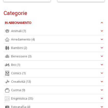
Categorie
A
di
IN ABBONAMENTO
a
a
Animali
(7)
L
di
Arredamento
(4)
G
Bambini
(2)
Benessere
(3)
Bici
(1)
Comics
(1)
Creatività
(13)
R
p
Cucina
(9)
2
Il
Enigmistica
(35)
M
C
Fotografia
(4)