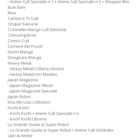
C
- Anime Cult Speciale n.1 + Anime Cult Speciale n.2 + Shopper Bim
il
Bum Bam
Blue
t
Cartoni e Tv Cult
r
Cinque Samurai
c
Cofanetto Manga Cult (Libreria)
M
Colouring Book
M
Comics Cult
n
Corriere dei Piccoli
+
Dischi Manga
D
Disegnare Manga
Heavy Metal
- Heavy Metal Collana Libreria
- Heavy Metal Iron Maiden
Japan Magazine
- Japan Magazine Album
S
- Japan Magazine Speciale
d
Japan Robot
Il
Kiss Me Licia Collection
M
Kochi Kochi
C
- Kochi Kochi + Anime Cult Speciale n.6
I
- Kochi Kochi Libreria
La Grande Guida ai Super Robot
n
- La Grande Guida ai Super Robot + Anime Cult Goldrake
+
Libri di Anime
D