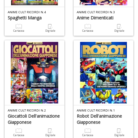
ANIME CULT RICORDI N.4
ANIME CULT RICORDI N.3
Spaghetti Manga
Anime Dimenticati
Cartacea
Digitale
Cartacea
Digitale
A
di
a
a
pi
p
fr
a
a
ANIME CULT RICORDI N.2
ANIME CULT RICORDI N.1
Giocattoli Dell'animazione
Robot Dell'animazione
Giapponese
Giapponese
Cartacea
Digitale
Cartacea
Digitale