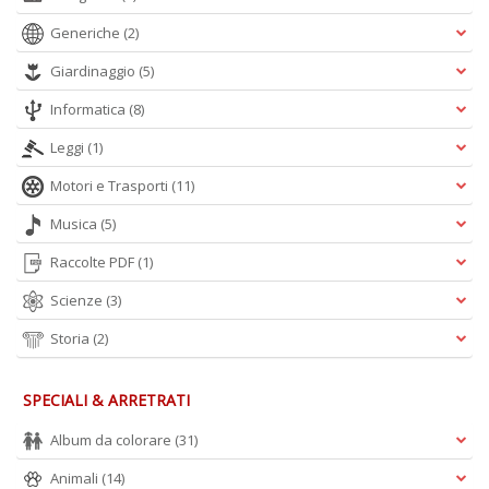
I
Generiche
(2)
R
p
Giardinaggio
(5)
n
+
Informatica
(8)
D
Leggi
(1)
Motori e Trasporti
(11)
Musica
(5)
Fr
Raccolte PDF
(1)
c
il
Scienze
(3)
B
R
Storia
(2)
p
il
m
SPECIALI & ARRETRATI
B
S
Album da colorare
(31)
n
+
Animali
(14)