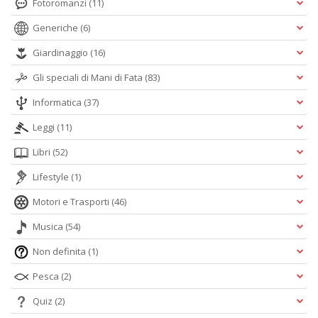
Fotoromanzi
(11)
n
Generiche
(6)
Giardinaggio
(16)
Gli speciali di Mani di Fata
(83)
Informatica
(37)
Leggi
(11)
Libri
(52)
Lifestyle
(1)
Motori e Trasporti
(46)
Musica
(54)
Non definita
(1)
Pesca
(2)
Quiz
(2)