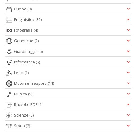
M
Cucina
(9)
M
n
Enigmistica
(35)
+
D
Fotografia
(4)
Generiche
(2)
Giardinaggio
(5)
Informatica
(7)
Leggi
(1)
A
Motori e Trasporti
(11)
L
O
Musica
(5)
C
n
Raccolte PDF
(1)
Scienze
(3)
Storia
(2)