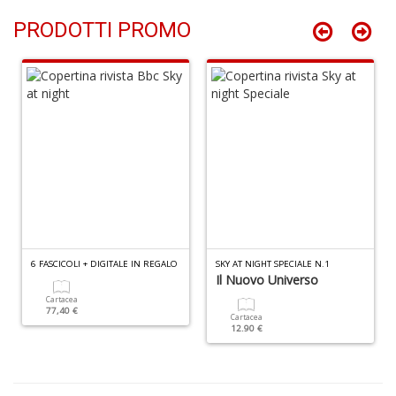
PRODOTTI PROMO
Q
d
st
H
Q
n
+
D
6 FASCICOLI + DIGITALE IN REGALO
SKY AT NIGHT SPECIALE N.1
Il Nuovo Universo
Cartacea
77,40 €
Cartacea
12.90 €
Il
M
C