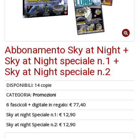
A
p
u
a
M
Abbonamento Sky at Night +
C
Sky at Night speciale n.1 +
Sky at Night speciale n.2
A
DISPONIBILI:
14 copie
a
CATEGORIA:
Promozioni
G
S
6 fascicoli + digitale in regalo:
€ 77,40
Sky at night Speciale n.1:
€ 12,90
Sky at night Speciale n.2:
€ 12,90