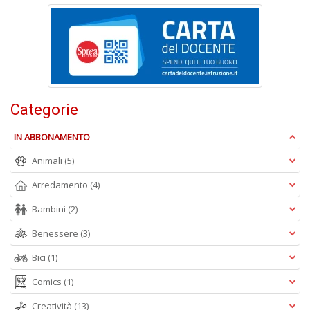
I
n
+
D
Categorie
B
IN ABBONAMENTO
T
Il
Animali
(5)
M
C
Arredamento
(4)
n
+
Bambini
(2)
D
Benessere
(3)
Bici
(1)
Comics
(1)
I
Creatività
(13)
1