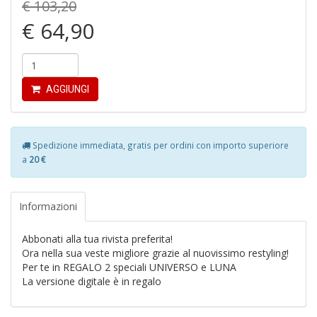
€ 103,20
€ 64,90
M
H
K
2
S
AGGIUNGI
n
+
D
Spedizione immediata, gratis per ordini con importo superiore
a
20 €
S
Informazioni
P
Il
Abbonati alla tua rivista preferita!
M
Ora nella sua veste migliore grazie al nuovissimo restyling!
G
Per te in REGALO 2 speciali UNIVERSO e LUNA
F
La versione digitale è in regalo
n
+
D