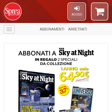
ACCEDI
ABBONAMENTI
ARRETRATI
Menù
1
n
in
di