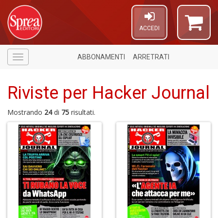
ACCEDI
ABBONAMENTI
ARRETRATI
Menù
Riviste per Hacker Journal
Mostrando
24
di
75
risultati.
4
n
in
di