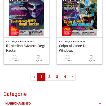
HACKER JOURNAL N.268
HACKER JOURNAL N.267
Il Coltellino Svizzero Degli
Colpo Al Cuore Di
Hacker
Windows
Cartacea
Digitale
Cartacea
Digitale
‹
1
2
3
4
›
Categorie
IN ABBONAMENTO