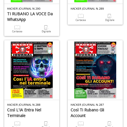
6
HACKER JOURNAL N.290
HACKER JOURNAL N.289
n
TI RUBANO LA VOCE Da
in
WhatsApp
Cartacea
Digitale
di
Cartacea
Digitale
4
n
c
c
di
in
HACKER JOURNAL N.288
HACKER JOURNAL N.287
o
Così L'IA Entra Nel
Così Ti Rubano Gli
Terminale
Account