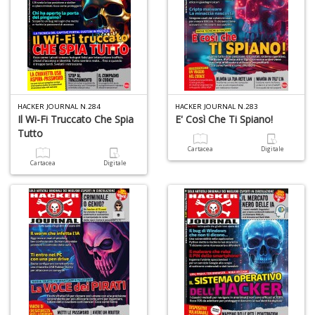
I
ba
C
R
S
HACKER JOURNAL N.284
HACKER JOURNAL N.283
Il Wi-Fi Truccato Che Spia
E' Così Che Ti Spiano!
n
+
Tutto
D
Cartacea
Digitale
Cartacea
Digitale
C
il
t
si
w