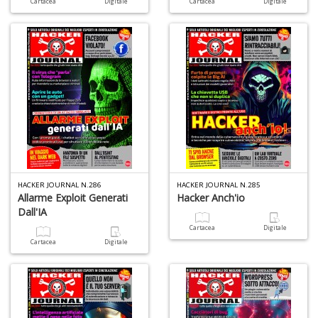
Cartacea
Digitale
Cartacea
Digitale
A
C
2
A
C
n
+
D
HACKER JOURNAL N.286
HACKER JOURNAL N.285
Allarme Exploit Generati
Hacker Anch'io
Dall'IA
Cartacea
Digitale
A
Cartacea
Digitale
C
n
+
D