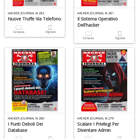
W
M
HACKER JOURNAL N.282
HACKER JOURNAL N.281
n
Nuove Truffe Via Telefono
Il Sistema Operativo
+
Dell'hacker
D
Cartacea
Digitale
Cartacea
Digitale
I
e
c
I
M
P
al
U
n
HACKER JOURNAL N.280
HACKER JOURNAL N.279
+
I Punti Deboli Dei
Scalare I Privilegi Per
D
Database
Diventare Admin