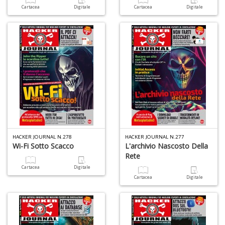
Cartacea
Digitale
Cartacea
Digitale
c
C
n
+
D
HACKER JOURNAL N.278
HACKER JOURNAL N.277
Wi-Fi Sotto Scacco
L'archivio Nascosto Della
Rete
A
L
Cartacea
Digitale
O
Cartacea
Digitale
C
n