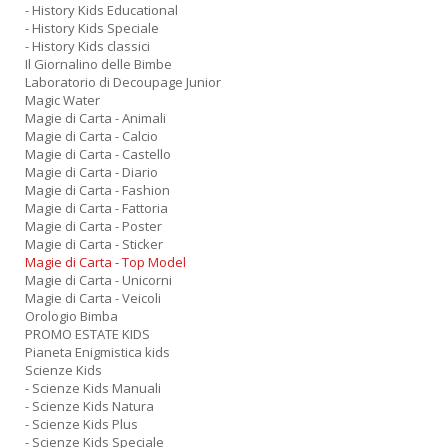
- History Kids Educational
- History Kids Speciale
- History Kids classici
F
Il Giornalino delle Bimbe
e
Laboratorio di Decoupage Junior
V
Magic Water
Magie di Carta - Animali
al
Magie di Carta - Calcio
s
Magie di Carta - Castello
Il
Magie di Carta - Diario
M
Magie di Carta - Fashion
C
Magie di Carta - Fattoria
I
Magie di Carta - Poster
n
Magie di Carta - Sticker
+
Magie di Carta - Top Model
D
Magie di Carta - Unicorni
Magie di Carta - Veicoli
Orologio Bimba
PROMO ESTATE KIDS
Pianeta Enigmistica kids
Scienze Kids
P
- Scienze Kids Manuali
il
- Scienze Kids Natura
t
- Scienze Kids Plus
f
- Scienze Kids Speciale