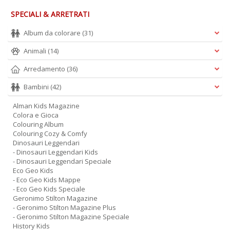
B
SPECIALI & ARRETRATI
H
T
Album da colorare
(31)
n
+
Animali
(14)
D
Arredamento
(36)
Bambini
(42)
Alman Kids Magazine
P
Colora e Gioca
B
Colouring Album
T
Colouring Cozy & Comfy
G
Dinosauri Leggendari
M
- Dinosauri Leggendari Kids
n
- Dinosauri Leggendari Speciale
+
Eco Geo Kids
D
- Eco Geo Kids Mappe
- Eco Geo Kids Speciale
Geronimo Stilton Magazine
- Geronimo Stilton Magazine Plus
- Geronimo Stilton Magazine Speciale
History Kids