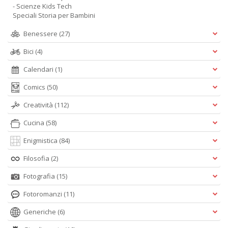
V
- Scienze Kids Tech
lo
Speciali Storia per Bambini
Y
Benessere
(27)
n
+
Bici
(4)
D
Calendari
(1)
Comics
(50)
Creatività
(112)
S
S
Cucina
(58)
n
+
Enigmistica
(84)
D
Filosofia
(2)
Fotografia
(15)
Fotoromanzi
(11)
Generiche
(6)