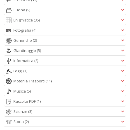
r
Cucina
(9)
Enigmistica
(35)
Fotografia
(4)
Generiche
(2)
R
Giardinaggio
(5)
di
Informatica
(8)
c
V
Leggi
(1)
C
C
Motori e Trasporti
(11)
n
+
Musica
(5)
D
Raccolte PDF
(1)
Scienze
(3)
Storia
(2)
C