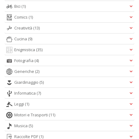
Bici
(1)
I
Comics
(1)
C
Fa
Creatività
(13)
n
+
Cucina
(9)
D
Enigmistica
(35)
Fotografia
(4)
Generiche
(2)
L
Giardinaggio
(5)
g
l
Informatica
(7)
G
F
Leggi
(1)
W
G
Motori e Trasporti
(11)
n
+
Musica
(5)
D
Raccolte PDF
(1)