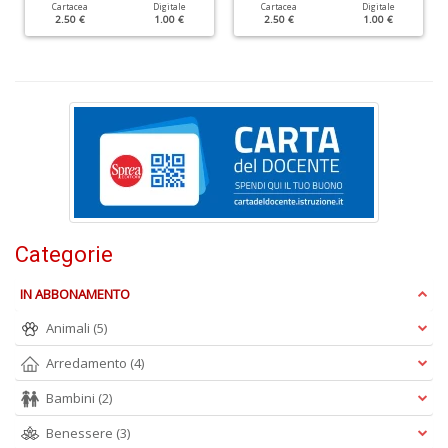
Cartacea
Digitale
Cartacea
Digitale
D
2.50 €
1.00 €
2.50 €
1.00 €
V
c
il
m
K
S
S
Categorie
T
n
IN ABBONAMENTO
+
D
Animali
(5)
Arredamento
(4)
Bambini
(2)
Benessere
(3)