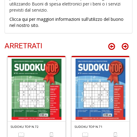
utilizzando Buoni di spesa elettronici per i beni o i servizi
previsti dal servizio.
Clicca qui per maggiori informazioni sull'utilizzo del buono
L
nel nostro sito.
M
2
Di
C
ARRETRATI
S
n
+
D
I
l'
H
K
E
SUDOKU TOP N.72
SUDOKU TOP N.71
n
+