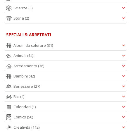
Scienze
(3)
Storia
(2)
1
2
P
SPECIALI & ARRETRATI
n
+
Album da colorare
(31)
D
Animali
(14)
Arredamento
(36)
Bambini
(42)
Benessere
(27)
Bici
(4)
A
L
Calendari
(1)
O
C
Comics
(50)
n
Creatività
(112)