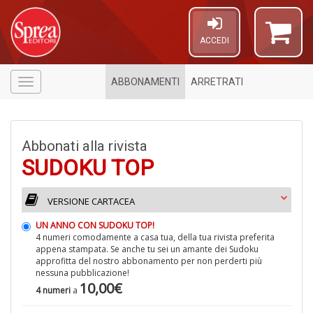
ACCEDI
ABBONAMENTI
ARRETRATI
Menù
Abbonati alla rivista
SUDOKU TOP
VERSIONE CARTACEA
9
f
UN ANNO CON SUDOKU TOP!
+
4 numeri comodamente a casa tua, della tua rivista preferita
li
appena stampata. Se anche tu sei un amante dei Sudoku
e
approfitta del nostro abbonamento per non perderti più
nessuna pubblicazione!
10,00€
4 numeri
a