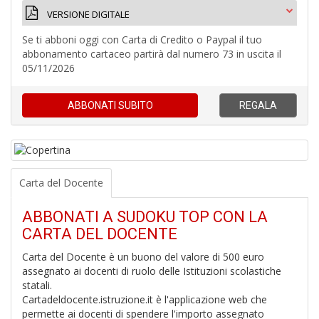
VERSIONE DIGITALE
Se ti abboni oggi con Carta di Credito o Paypal il tuo
abbonamento cartaceo partirà dal numero 73 in uscita il
4
05/11/2026
f
+
S
ABBONATI
SUBITO
REGALA
in
o
Carta del Docente
4
ABBONATI A SUDOKU TOP CON LA
n
CARTA DEL DOCENTE
in
di
Carta del Docente è un buono del valore di 500 euro
assegnato ai docenti di ruolo delle Istituzioni scolastiche
statali.
Cartadeldocente.istruzione.it è l'applicazione web che
permette ai docenti di spendere l'importo assegnato