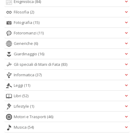
Enigmistica
(84)
Filosofia
(2)
Fotografia
(15)
C
Fotoromanzi
(11)
L
Il
Generiche
(6)
F
n
Giardinaggio
(16)
+
D
Gli speciali di Mani di Fata
(83)
Informatica
(37)
Leggi
(11)
Libri
(52)
S
T
Lifestyle
(1)
B
T
Motori e Trasporti
(46)
G
n
Musica
(54)
+