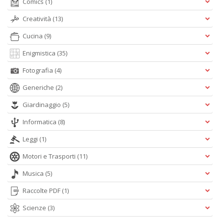
Comics
(1)
Creatività
(13)
Cucina
(9)
Enigmistica
(35)
R
Fotografia
(4)
M
Generiche
(2)
2
Di
Giardinaggio
(5)
C
S
Informatica
(8)
n
+
Leggi
(1)
D
Motori e Trasporti
(11)
Musica
(5)
3
Raccolte PDF
(1)
g
Scienze
(3)
s
fi