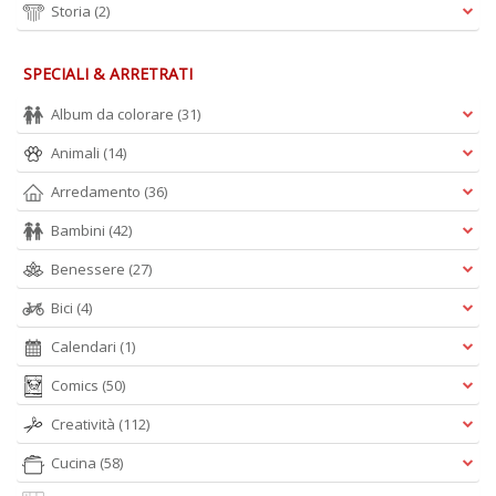
Storia
(2)
M
al
u
SPECIALI & ARRETRATI
M
n
Album da colorare
(31)
+
D
Animali
(14)
Arredamento
(36)
Bambini
(42)
T
Benessere
(27)
s
Bici
(4)
T
d
Calendari
(1)
N
S
Comics
(50)
n
+
Creatività
(112)
D
Cucina
(58)