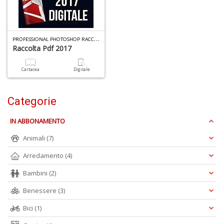
P
ROFESSIONAL PHOTOSHOP RACCOLTA PDF (DIGITALE) N.1
A
Raccolta Pdf 2017
di
Il
Cartacea
Digitale
m
C
Categorie
IN ABBONAMENTO
Animali
(7)
Arredamento
(4)
6
Bambini
(2)
f
+
Benessere
(3)
di
in
Bici
(1)
r