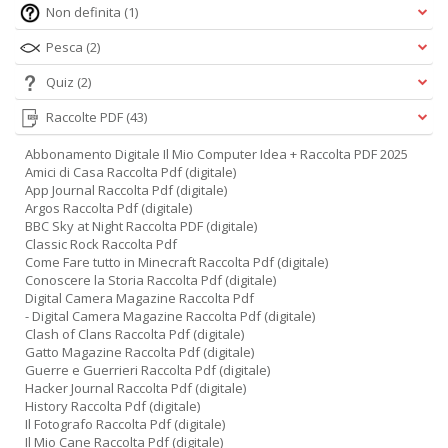
D
Non definita
(1)
Pesca
(2)
Quiz
(2)
Raccolte PDF
(43)
Fa
C
Abbonamento Digitale Il Mio Computer Idea + Raccolta PDF 2025
M
Amici di Casa Raccolta Pdf (digitale)
n
App Journal Raccolta Pdf (digitale)
+
Argos Raccolta Pdf (digitale)
D
BBC Sky at Night Raccolta PDF (digitale)
Classic Rock Raccolta Pdf
Come Fare tutto in Minecraft Raccolta Pdf (digitale)
Conoscere la Storia Raccolta Pdf (digitale)
Digital Camera Magazine Raccolta Pdf
- Digital Camera Magazine Raccolta Pdf (digitale)
Clash of Clans Raccolta Pdf (digitale)
Gatto Magazine Raccolta Pdf (digitale)
Guerre e Guerrieri Raccolta Pdf (digitale)
A
Hacker Journal Raccolta Pdf (digitale)
L
History Raccolta Pdf (digitale)
O
Il Fotografo Raccolta Pdf (digitale)
C
Il Mio Cane Raccolta Pdf (digitale)