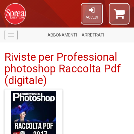
ACCEDI
ABBONAMENTI
ARRETRATI
Menù
Riviste per Professional
photoshop Raccolta Pdf
(digitale)
A
a
p
S
i