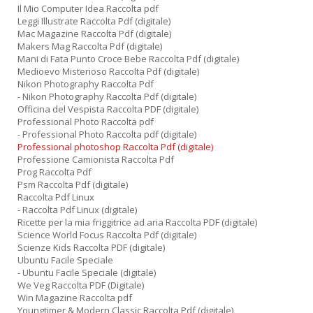
Il Mio Computer Idea Raccolta pdf
n
Leggi Illustrate Raccolta Pdf (digitale)
Mac Magazine Raccolta Pdf (digitale)
Makers Mag Raccolta Pdf (digitale)
Mani di Fata Punto Croce Bebe Raccolta Pdf (digitale)
Medioevo Misterioso Raccolta Pdf (digitale)
Nikon Photography Raccolta Pdf
- Nikon Photography Raccolta Pdf (digitale)
Officina del Vespista Raccolta PDF (digitale)
Professional Photo Raccolta pdf
- Professional Photo Raccolta pdf (digitale)
Professional photoshop Raccolta Pdf (digitale)
Professione Camionista Raccolta Pdf
Prog Raccolta Pdf
Psm Raccolta Pdf (digitale)
Raccolta Pdf Linux
- Raccolta Pdf Linux (digitale)
Ricette per la mia friggitrice ad aria Raccolta PDF (digitale)
Science World Focus Raccolta Pdf (digitale)
Scienze Kids Raccolta PDF (digitale)
Ubuntu Facile Speciale
- Ubuntu Facile Speciale (digitale)
We Veg Raccolta PDF (Digitale)
Win Magazine Raccolta pdf
Youngtimer & Modern Classic Raccolta Pdf (digitale)