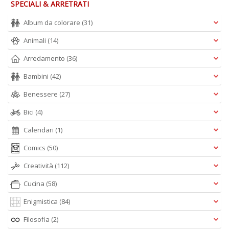
SPECIALI & ARRETRATI
Album da colorare
(31)
R
c
Animali
(14)
lo
Arredamento
(36)
z
R
Bambini
(42)
T
S
Benessere
(27)
n
+
Bici
(4)
D
Calendari
(1)
Comics
(50)
Creatività
(112)
Cucina
(58)
D
Enigmistica
(84)
Q
n
Filosofia
(2)
+