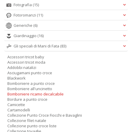
D
Fotografia
(15)
Fotoromanzi
(11)
Generiche
(6)
Giardinaggio
(16)
S
6
Gli speciali di Mani di Fata
(83)
S
P
Accessori tricot baby
C
Accessori tricot moda
n
Addobbi natalizi
+
Asciugamani punto croce
D
Blackwork
Bomboniere a punto croce
Bomboniere all'uncinetto
Bomboniere ricamo decalcabile
Bordure a punto croce
Camicette
V
Cartamodelli
2
Collezione Punto Croce Fiocchi e Bavaglini
R
Collezione filet natale
Collezione punto croce liste
O
Collezione tovaglie
d