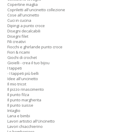
Copertine maglia
V
Copriletti all'uncinetto collezione
n
Cose all'uncinetto
+
Cuci in cucina
D
Dipingi a punto croce
Disegni decalcabili
Disegni filet
Fili creativi
Fiocchi e ghirlande punto croce
Fiori & ricami
Giochi di crochet
Gioielli - crea il tuo bijou
I tappeti
A
- I tappeti più belli
L
Idee all'uncinetto
O
Il mio tricot
C
Il pizzo rinascimento
n
Il punto filza
Il punto margherita
Il punto suisse
Intaglio
Lana e bimbi
Lavori artistici all'Uncinetto
Lavori chiacchierino
Le bomboniere