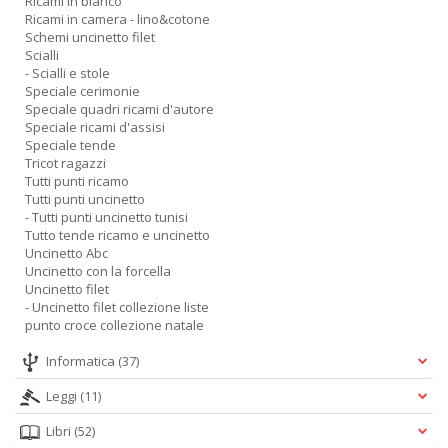
Ricami in bianco
Ricami in camera - lino&cotone
Schemi uncinetto filet
Scialli
- Scialli e stole
Speciale cerimonie
Speciale quadri ricami d'autore
Speciale ricami d'assisi
Speciale tende
Tricot ragazzi
Tutti punti ricamo
Tutti punti uncinetto
- Tutti punti uncinetto tunisi
Tutto tende ricamo e uncinetto
Uncinetto Abc
Uncinetto con la forcella
Uncinetto filet
- Uncinetto filet collezione liste
punto croce collezione natale
Informatica
(37)
Leggi
(11)
Libri
(52)