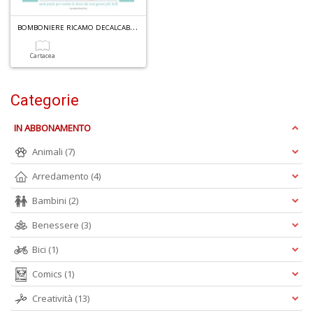
B
OMBONIERE RICAMO DECALCABILE N.1
A
a
a
Cartacea
Q
E
Categorie
IN ABBONAMENTO
Animali
(7)
4
Arredamento
(4)
n
in
Bambini
(2)
di
Benessere
(3)
Bici
(1)
Comics
(1)
Creatività
(13)