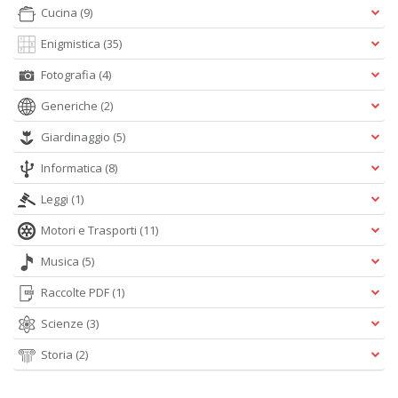
P
Cucina
(9)
M
Enigmistica
(35)
B
M
Fotografia
(4)
n
+
Generiche
(2)
D
Giardinaggio
(5)
Informatica
(8)
Leggi
(1)
P
a
Motori e Trasporti
(11)
L
Musica
(5)
L
P
Raccolte PDF
(1)
S
n
Scienze
(3)
+
D
Storia
(2)