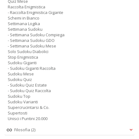
Quiz Mese
Raccolta Enigmistica
- Raccolta Enigmistica Gigante
Schemi in Bianco
Settimana Logika
Settimana Sudoku
- Settimana Sudoku Compiega
- Settimana Sudoku GDO
- Settimana Sudoku Mese
Solo Sudoku Diabolici
Stop Enigmistica
Sudoku Giganti
- Sudoku Giganti Raccolta
Sudoku Mese
Sudoku Quiz
- Sudoku Quiz Estate
- Sudoku Quiz Raccolta
Sudoku Top
Sudoku Varianti
Supercrucintarsi & Co.
Supertosti
Unisci i Puntini 20.000
Filosofia
(2)