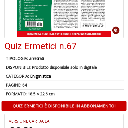
Il
M
Quiz Ermetici n.67
c
t
di
TIPOLOGIA:
arretrati
P
DISPONIBILI:
Prodotto disponibile solo in digitale
CATEGORIA:
Enigmistica
PAGINE: 64
FORMATO: 18.5 × 22.6 cm
1
n
QUIZ ERMETICI È DISPONIBILE IN ABBONAMENTO!
in
di
VERSIONE CARTACEA