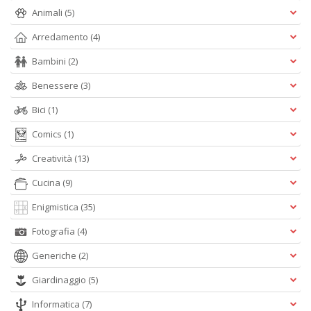
Animali
(5)
B
e
Arredamento
(4)
b
Bambini
(2)
in
eq
Benessere
(3)
D
M
Bici
(1)
n
+
Comics
(1)
D
Creatività
(13)
Cucina
(9)
Enigmistica
(35)
Fotografia
(4)
Generiche
(2)
A
L
Giardinaggio
(5)
O
C
Informatica
(7)
n