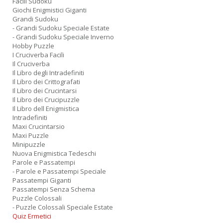
Facili Sudoku
Giochi Enigmistici Giganti
Grandi Sudoku
- Grandi Sudoku Speciale Estate
- Grandi Sudoku Speciale Inverno
Hobby Puzzle
I Cruciverba Facili
Il Cruciverba
Il Libro degli Intradefiniti
Il Libro dei Crittografati
Il Libro dei Crucintarsi
Il Libro dei Crucipuzzle
Il Libro dell Enigmistica
Intradefiniti
Maxi Crucintarsio
Maxi Puzzle
Minipuzzle
Nuova Enigmistica Tedeschi
Parole e Passatempi
- Parole e Passatempi Speciale
Passatempi Giganti
Passatempi Senza Schema
Puzzle Colossali
- Puzzle Colossali Speciale Estate
Quiz Ermetici