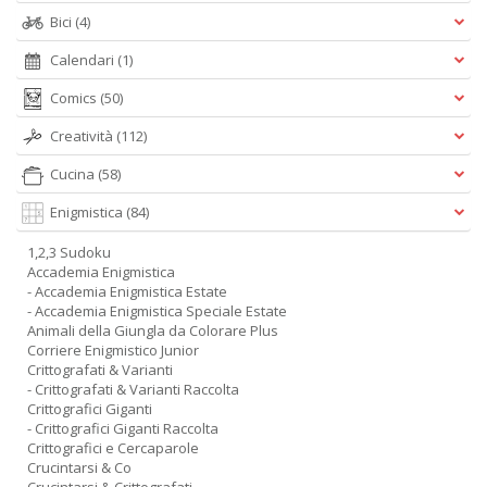
Bici
(4)
Calendari
(1)
Comics
(50)
Creatività
(112)
Cucina
(58)
Enigmistica
(84)
1,2,3 Sudoku
Accademia Enigmistica
- Accademia Enigmistica Estate
- Accademia Enigmistica Speciale Estate
Animali della Giungla da Colorare Plus
Corriere Enigmistico Junior
Crittografati & Varianti
- Crittografati & Varianti Raccolta
Crittografici Giganti
- Crittografici Giganti Raccolta
Crittografici e Cercaparole
Crucintarsi & Co