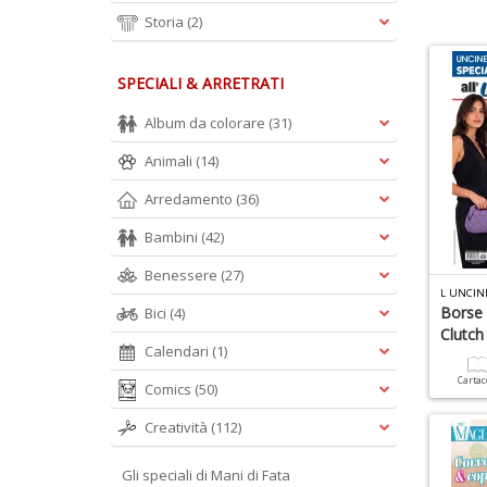
Storia
(2)
SPECIALI & ARRETRATI
Album da colorare
(31)
Animali
(14)
Arredamento
(36)
Bambini
(42)
Benessere
(27)
L UNCIN
Borse 
Bici
(4)
Clutch
Calendari
(1)
Carta
Comics
(50)
Creatività
(112)
Gli speciali di Mani di Fata