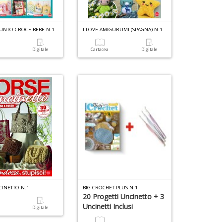
UNTO CROCE BEBE N.1
I LOVE AMIGURUMI (SPAGNA) N.1
A
V
p
C
a
Digitale
Cartacea
Digitale
e
u
&
c
a
V
A
M
n
C
C
+
n
D
+
D
F
C
A
V
6
2
A
f
W
n
+
CINETTO N.1
BIG CROCHET PLUS N.1
M
+
di
20 Progetti Uncinetto + 3
S
D
in
Uncinetti Inclusi
a
Digitale
n
r
+