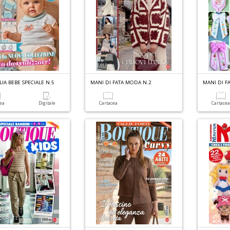
IA BEBE SPECIALE N.5
MANI DI FATA MODA N.2
MANI DI F
cea
Digitale
Cartacea
Cartace