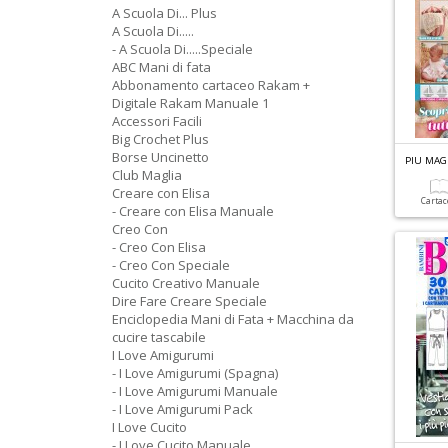
A Scuola Di... Plus
A Scuola Di.....
- A Scuola Di.....Speciale
ABC Mani di fata
Abbonamento cartaceo Rakam +
Digitale Rakam Manuale 1
Accessori Facili
Big Crochet Plus
Borse Uncinetto
PIU MAGL
Club Maglia
Creare con Elisa
Carta
- Creare con Elisa Manuale
Creo Con
- Creo Con Elisa
- Creo Con Speciale
Cucito Creativo Manuale
Dire Fare Creare Speciale
Enciclopedia Mani di Fata + Macchina da
cucire tascabile
I Love Amigurumi
- I Love Amigurumi (Spagna)
- I Love Amigurumi Manuale
- I Love Amigurumi Pack
I Love Cucito
- I Love Cucito Manuale