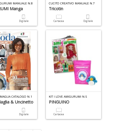
MIGURUMI MANUALE N.8
CUCITO CREATIVO MANUALE N.7
UMI Manga
Tricotin
a
Digitale
Cartacea
Digitale
MAGLIA CATALOGO N.1
KIT I LOVE AMIGURUMI N.5
glia & Uncinetto
PINGUINO
a
Digitale
Cartacea