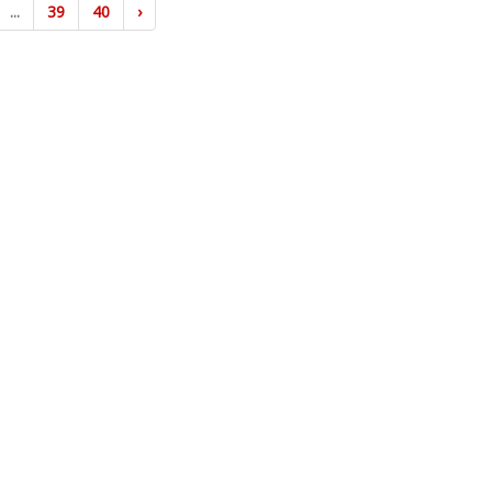
...
39
40
›