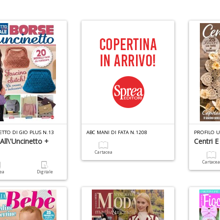
ETTO DI GIO PLUS N.13
ABC MANI DI FATA N.1208
PROFILO U
All\'Uncinetto +
Centri E
Cartacea
Cartace
cea
Digitale