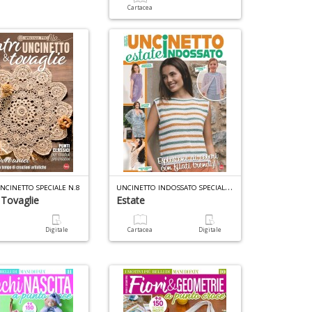
Cartacea
D
U
NCINETTO INDOSSATO SPECIALE N.2
NCINETTO SPECIALE N.8
 Tovaglie
Estate
a
Digitale
Cartacea
Digitale