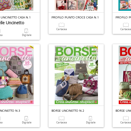
 UNCINETTO CASA N.1
PROFILO PUNTO CROCE CASA N.1
PROFILO P
elle Uncinetto
Cartacea
Cartace
cea
Digitale
NCINETTO N.3
BORSE UNCINETTO N.2
BORSE UN
cea
Digitale
Cartacea
Digitale
Cartace