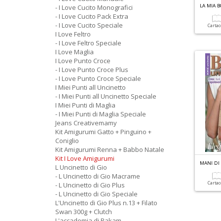
LA MIA 
- I Love Cucito Monografici
- I Love Cucito Pack Extra
- I Love Cucito Speciale
Carta
I Love Feltro
- I Love Feltro Speciale
I Love Maglia
I Love Punto Croce
- I Love Punto Croce Plus
- I Love Punto Croce Speciale
I Miei Punti all Uncinetto
- I Miei Punti all Uncinetto Speciale
I Miei Punti di Maglia
- I Miei Punti di Maglia Speciale
Jeans Creativemamy
Kit Amigurumi Gatto + Pinguino +
Coniglio
Kit Amigurumi Renna + Babbo Natale
Kit I Love Amigurumi
MANI DI
L Uncinetto di Gio
- L Uncinetto di Gio Macrame
Carta
- L Uncinetto di Gio Plus
- L Uncinetto di Gio Speciale
L'Uncinetto di Gio Plus n.13 + Filato
Swan 300g + Clutch
L'accademia di Rakam