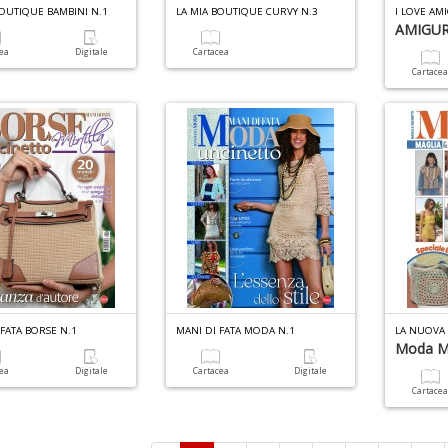
BOUTIQUE BAMBINI N.1
LA MIA BOUTIQUE CURVY N.3
I LOVE A
AMIGUR
cea
Digitale
Cartacea
Cartace
 FATA BORSE N.1
MANI DI FATA MODA N.1
LA NUOVA 
Moda Ma
cea
Digitale
Cartacea
Digitale
Cartace