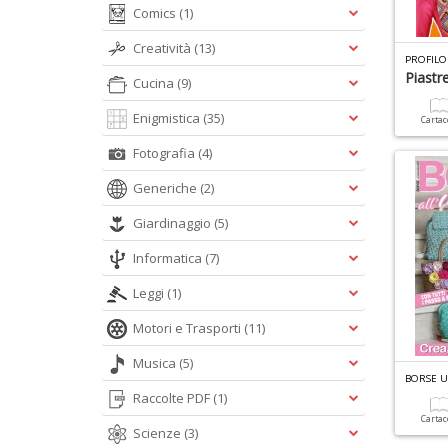
Comics
(1)
Creatività
(13)
PROFILO
Piastr
Cucina
(9)
Enigmistica
(35)
Carta
Fotografia
(4)
Generiche
(2)
Giardinaggio
(5)
Informatica
(7)
Leggi
(1)
Motori e Trasporti
(11)
Musica
(5)
BORSE U
Raccolte PDF
(1)
Carta
Scienze
(3)