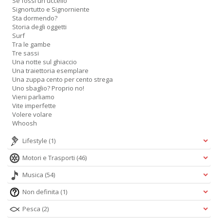
Se fossi un uccello
O
Signortutto e Signorniente
C
Sta dormendo?
n
Storia degli oggetti
Surf
Tra le gambe
Tre sassi
Una notte sul ghiaccio
Una traiettoria esemplare
Una zuppa cento per cento strega
Uno sbaglio? Proprio no!
Vieni parliamo
Vite imperfette
Volere volare
Whoosh
Lifestyle
(1)
Motori e Trasporti
(46)
Musica
(54)
Non definita
(1)
Pesca
(2)