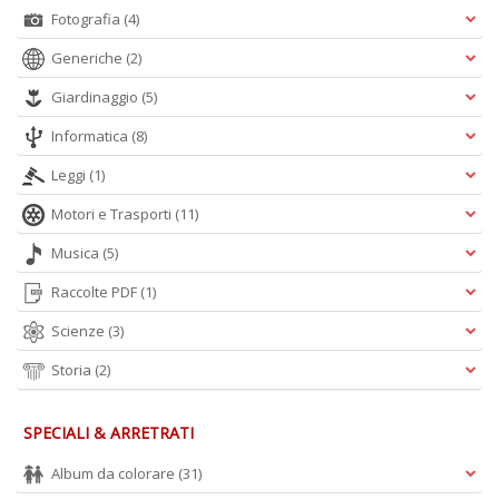
a
Fotografia
(4)
-
C
Generiche
(2)
Giardinaggio
(5)
Informatica
(8)
Leggi
(1)
Motori e Trasporti
(11)
It
d
Musica
(5)
S
D
Raccolte PDF
(1)
di
Scienze
(3)
C
la
Storia
(2)
S
n
+
SPECIALI & ARRETRATI
D
Album da colorare
(31)