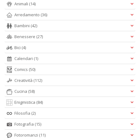
Animali
(14)
Arredamento
(36)
G
S
Bambini
(42)
S
E
Benessere
(27)
n
Bici
(4)
+
D
Calendari
(1)
Comics
(50)
Creatività
(112)
S
Cucina
(58)
di
m
Enigmistica
(84)
P
M
Filosofia
(2)
M
Fotografia
(15)
n
+
Fotoromanzi
(11)
D