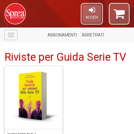
ACCEDI
ABBONAMENTI
ARRETRATI
Menù
Riviste per Guida Serie TV
6
n
c
c
di
in