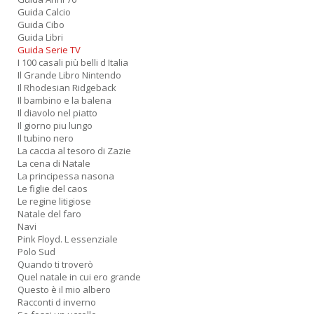
Guida Calcio
R
Guida Cibo
n
Guida Libri
+
Guida Serie TV
D
I 100 casali più belli d Italia
Il Grande Libro Nintendo
Il Rhodesian Ridgeback
Il bambino e la balena
Il diavolo nel piatto
D
Il giorno piu lungo
Il tubino nero
Q
La caccia al tesoro di Zazie
n
La cena di Natale
+
La principessa nasona
D
Le figlie del caos
Le regine litigiose
Natale del faro
Navi
Pink Floyd. L essenziale
Polo Sud
Quando ti troverò
Quel natale in cui ero grande
Questo è il mio albero
A
Racconti d inverno
L