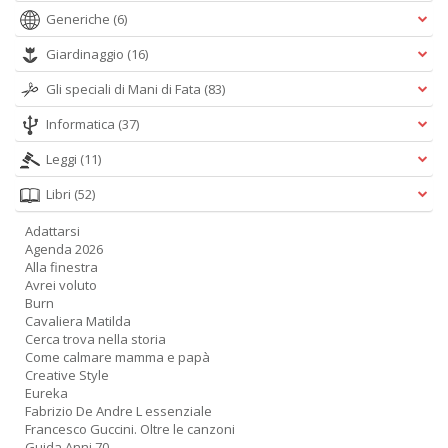
Generiche
(6)
Giardinaggio
(16)
Gli speciali di Mani di Fata
(83)
Informatica
(37)
V
Leggi
(11)
I
M
Libri
(52)
e
c
Adattarsi
e
Agenda 2026
n
Alla finestra
+
Avrei voluto
D
Burn
Cavaliera Matilda
Cerca trova nella storia
Come calmare mamma e papà
Creative Style
Eureka
T
Fabrizio De Andre L essenziale
P
Francesco Guccini. Oltre le canzoni
Guida Anni 70
C