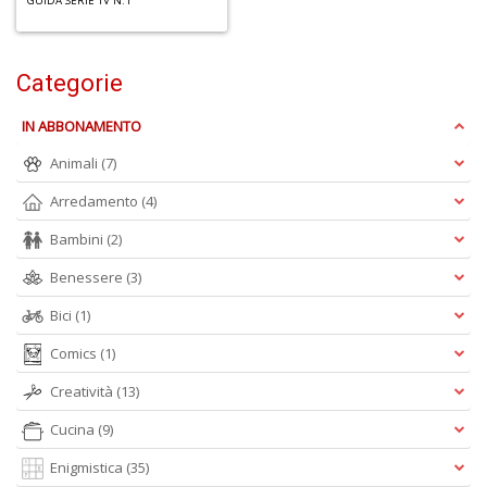
GUIDA SERIE TV N.1
o
Categorie
IN ABBONAMENTO
U
a
Animali
(7)
di
a
Arredamento
(4)
Bambini
(2)
Benessere
(3)
Bici
(1)
Comics
(1)
U
M
Creatività
(13)
in
Cucina
(9)
C
p
Enigmistica
(35)
u