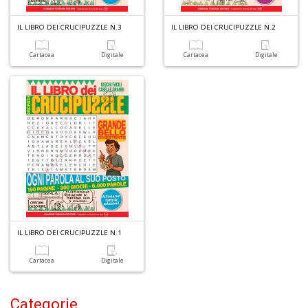
6
n
c
IL LIBRO DEI CRUCIPUZZLE N.3
IL LIBRO DEI CRUCIPUZZLE N.2
c
di
Cartacea
Digitale
Cartacea
Digitale
in
o
1
f
IL LIBRO DEI CRUCIPUZZLE N.1
Cartacea
Digitale
G
S
S
Categorie
E