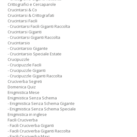
Crittografici e Cercaparole
D
Crucintarsi & Co
Crucintarsi & Crittografati
Crucintarsi Facili
- Crucintarsi Facili Giganti Raccolta
Crucintarsi Giganti
- Crucintarsi Giganti Raccolta
Crucintarsio
- Crucintarsio Gigante
- Crucintarsio Speciale Estate
A
Crucipuzzle
L
- Crucipuzzle Facili
O
- Crucipuzzle Giganti
C
- Crucipuzzle Giganti Raccolta
n
Cruciverba Segreti
Domenica Quiz
Enigmistica Mese
Enigmistica Senza Schema
- Enigmistica Senza Schema Gigante
- Enigmistica Senza Schema Speciale
Enigmistica in inglese
Facili Cruciverba
- Facili Cruciverba Giganti
- Facili Cruciverba Giganti Raccolta
- Facili Cruciverba Maxi