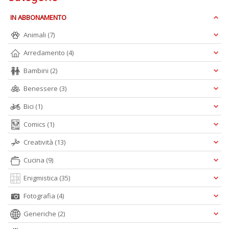
n
+
IN ABBONAMENTO
D
Animali
(7)
Arredamento
(4)
Bambini
(2)
It
Benessere
(3)
d
la
Bici
(1)
s
g
Comics
(1)
m
H
Creatività
(13)
D
n
Cucina
(9)
+
Enigmistica
(35)
D
Fotografia
(4)
Generiche
(2)