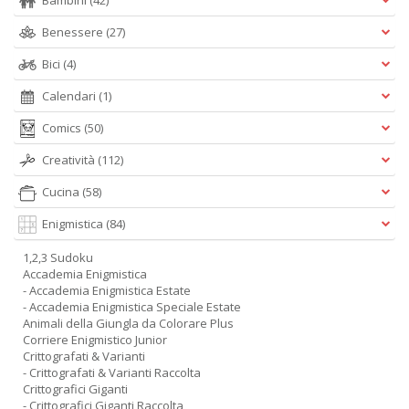
Bambini
(42)
Benessere
(27)
Bici
(4)
Calendari
(1)
I
L
Comics
(50)
A
n
Creatività
(112)
+
D
Cucina
(58)
Enigmistica
(84)
1,2,3 Sudoku
Accademia Enigmistica
U
- Accademia Enigmistica Estate
pe
- Accademia Enigmistica Speciale Estate
c
Animali della Giungla da Colorare Plus
s
Corriere Enigmistico Junior
B
Crittografati & Varianti
M
- Crittografati & Varianti Raccolta
Crittografici Giganti
n
- Crittografici Giganti Raccolta
+