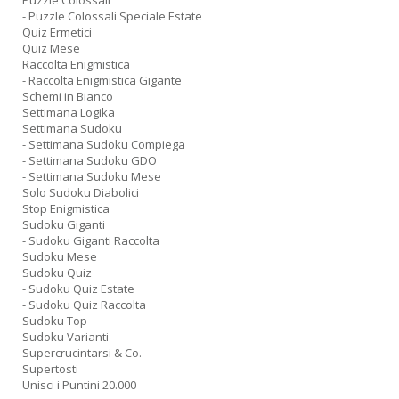
Puzzle Colossali
- Puzzle Colossali Speciale Estate
Quiz Ermetici
Quiz Mese
Raccolta Enigmistica
- Raccolta Enigmistica Gigante
Schemi in Bianco
Settimana Logika
Settimana Sudoku
- Settimana Sudoku Compiega
- Settimana Sudoku GDO
- Settimana Sudoku Mese
Solo Sudoku Diabolici
Stop Enigmistica
Sudoku Giganti
- Sudoku Giganti Raccolta
Sudoku Mese
Sudoku Quiz
- Sudoku Quiz Estate
- Sudoku Quiz Raccolta
Sudoku Top
Sudoku Varianti
Supercrucintarsi & Co.
Supertosti
Unisci i Puntini 20.000