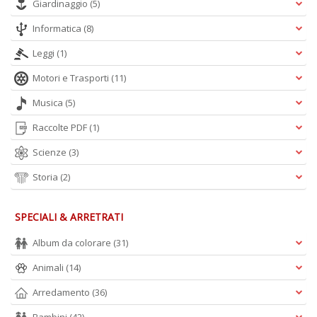
Giardinaggio
(5)
Il
F
Informatica
(8)
R
P
Leggi
(1)
(d
n
Motori e Trasporti
(11)
+
D
Musica
(5)
Raccolte PDF
(1)
Scienze
(3)
Storia
(2)
SPECIALI & ARRETRATI
S
b
Album da colorare
(31)
M
al
Animali
(14)
u
n
Arredamento
(36)
+
D