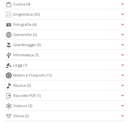
Cucina
(9)
Enigmistica
(35)
O
W
Fotografia
(4)
M
S
Generiche
(2)
n
+
Giardinaggio
(5)
D
Informatica
(7)
Leggi
(1)
Motori e Trasporti
(11)
T
Musica
(5)
a
R
Raccolte PDF
(1)
p
il
Scienze
(3)
m
B
Storia
(2)
d
N