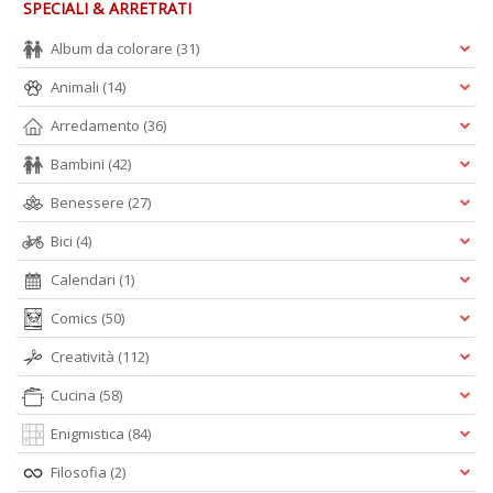
n
SPECIALI & ARRETRATI
+
D
Album da colorare
(31)
Animali
(14)
Arredamento
(36)
Bambini
(42)
Fa
C
Benessere
(27)
G
n
Bici
(4)
+
D
Calendari
(1)
Comics
(50)
Creatività
(112)
Cucina
(58)
Enigmistica
(84)
S
S
Filosofia
(2)
n