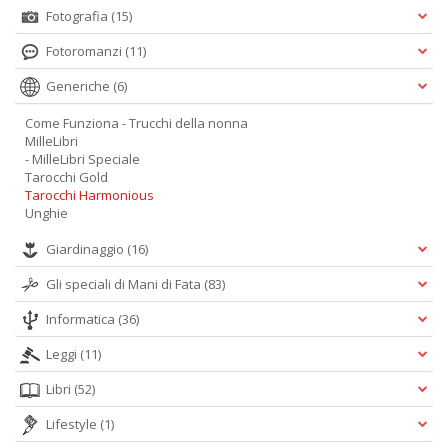
+
Fotografia
(15)
D
Fotoromanzi
(11)
Generiche
(6)
Come Funziona - Trucchi della nonna
MilleLibri
E
- MilleLibri Speciale
It
Tarocchi Gold
G
Tarocchi Harmonious
e
Unghie
G
n
Giardinaggio
(16)
+
D
Gli speciali di Mani di Fata
(83)
Informatica
(36)
Leggi
(11)
E
Libri
(52)
i
co
Lifestyle
(1)
L