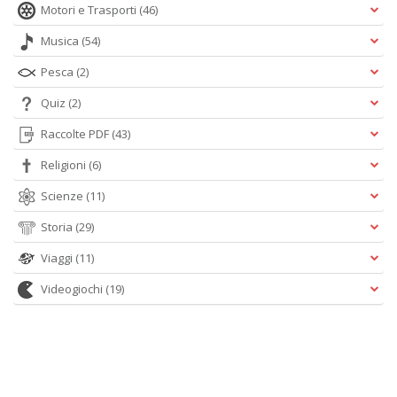
Motori e Trasporti
(46)
U
di
Musica
(54)
G
n
Pesca
(2)
+
D
Quiz
(2)
Raccolte PDF
(43)
Religioni
(6)
Scienze
(11)
Storia
(29)
A
Viaggi
(11)
L
O
Videogiochi
(19)
C
n