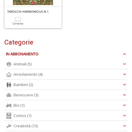
4
n
TAROCCHI HARMONIOUS N.1
in
di
Cartacea
Categorie
IN ABBONAMENTO
Animali
(5)
6
Arredamento
(4)
f
+
Bambini
(2)
di
in
Benessere
(3)
r
Bici
(1)
Comics
(1)
Creatività
(13)