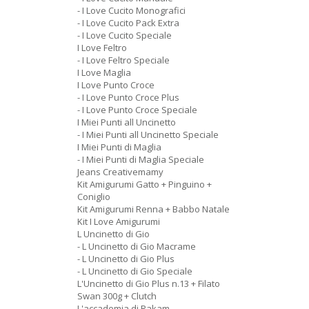
- I Love Cucito Monografici
- I Love Cucito Pack Extra
- I Love Cucito Speciale
I Love Feltro
- I Love Feltro Speciale
I Love Maglia
I Love Punto Croce
- I Love Punto Croce Plus
- I Love Punto Croce Speciale
I Miei Punti all Uncinetto
- I Miei Punti all Uncinetto Speciale
I Miei Punti di Maglia
- I Miei Punti di Maglia Speciale
Jeans Creativemamy
Kit Amigurumi Gatto + Pinguino +
Coniglio
Kit Amigurumi Renna + Babbo Natale
Kit I Love Amigurumi
L Uncinetto di Gio
- L Uncinetto di Gio Macrame
- L Uncinetto di Gio Plus
- L Uncinetto di Gio Speciale
L'Uncinetto di Gio Plus n.13 + Filato
Swan 300g + Clutch
L'accademia di Rakam