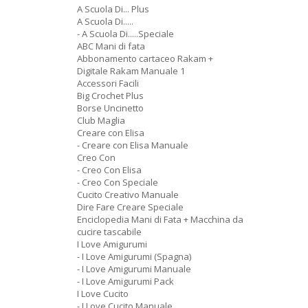
A Scuola Di... Plus
A Scuola Di.....
- A Scuola Di.....Speciale
ABC Mani di fata
Abbonamento cartaceo Rakam +
Digitale Rakam Manuale 1
Accessori Facili
Big Crochet Plus
Borse Uncinetto
Club Maglia
Creare con Elisa
- Creare con Elisa Manuale
Creo Con
- Creo Con Elisa
- Creo Con Speciale
Cucito Creativo Manuale
Dire Fare Creare Speciale
Enciclopedia Mani di Fata + Macchina da
cucire tascabile
I Love Amigurumi
- I Love Amigurumi (Spagna)
- I Love Amigurumi Manuale
- I Love Amigurumi Pack
I Love Cucito
- I Love Cucito Manuale