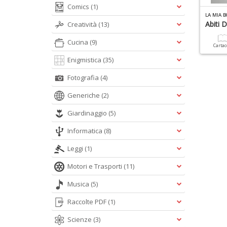
Comics
(1)
LA MIA 
Abiti 
Creatività
(13)
Cucina
(9)
Carta
Enigmistica
(35)
Fotografia
(4)
Generiche
(2)
Giardinaggio
(5)
Informatica
(8)
Leggi
(1)
Motori e Trasporti
(11)
Musica
(5)
Raccolte PDF
(1)
Scienze
(3)