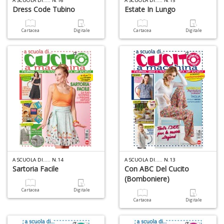
A SCUOLA DI..... N.16
A SCUOLA DI..... N.15
Dress Code Tubino
Estate In Lungo
6
n
in
Cartacea
Digitale
Cartacea
Digitale
di
4
n
c
c
A SCUOLA DI..... N.14
A SCUOLA DI..... N.13
Sartoria Facile
Con ABC Del Cucito
di
(bomboniere)
in
o
Cartacea
Digitale
Cartacea
Digitale