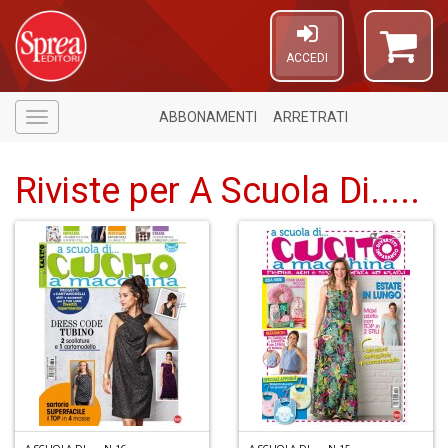
ACCEDI
ABBONAMENTI
ARRETRATI
Menù
Riviste per A Scuola Di.....
4
n
in
di