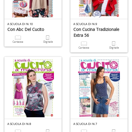
I
A SCUOLA DI N.10
A SCUOLA DI N.9
ba
Con Abc Del Cucito
Con Cucina Tradizionale
C
Extra 56
R
Cartacea
Digitale
S
Cartacea
Digitale
n
+
D
C
il
t
A SCUOLA DI N.8
A SCUOLA DI N.7
si
w