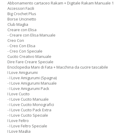
Abbonamento cartaceo Rakam + Digitale Rakam Manuale 1
Accessori Facili
Big Crochet Plus
Borse Uncinetto
Club Maglia
Creare con Elisa
- Creare con Elisa Manuale
Creo Con
- Creo Con Elisa
- Creo Con Speciale
Cucito Creativo Manuale
Dire Fare Creare Speciale
Enciclopedia Mani di Fata + Macchina da cucire tascabile
I Love Amigurumi
- I Love Amigurumi (Spagna)
- I Love Amigurumi Manuale
- I Love Amigurumi Pack
I Love Cucito
- I Love Cucito Manuale
- I Love Cucito Monografici
- I Love Cucito Pack Extra
- I Love Cucito Speciale
I Love Feltro
- I Love Feltro Speciale
I Love Maglia