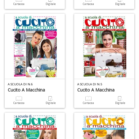
Cartacea
Digitale
Cartacea
Digitale
W
M
n
+
D
I
e
c
I
A SCUOLA DI N.6
A SCUOLA DI N.5
Cucito A Macchina
Cucito A Macchina
M
P
al
Cartacea
Digitale
Cartacea
Digitale
U
n
+
D