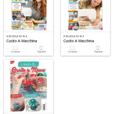
c
C
n
+
A SCUOLA DI N.4
A SCUOLA DI N.3
D
Cucito A Macchina
Cucito A Macchina
Cartacea
Digitale
Cartacea
Digitale
A
L
O
C
n