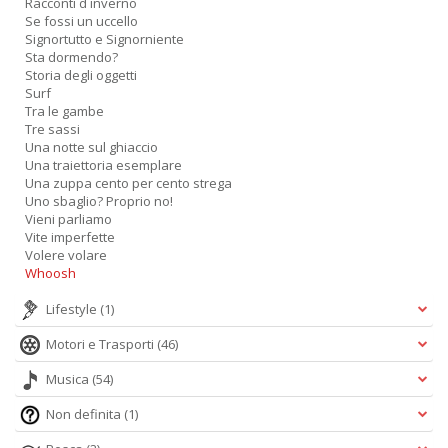
Racconti d inverno
Se fossi un uccello
A
Signortutto e Signorniente
L
Sta dormendo?
O
Storia degli oggetti
C
Surf
n
Tra le gambe
Tre sassi
Una notte sul ghiaccio
Una traiettoria esemplare
Una zuppa cento per cento strega
Uno sbaglio? Proprio no!
Vieni parliamo
Vite imperfette
Volere volare
Whoosh
Lifestyle
(1)
Motori e Trasporti
(46)
Musica
(54)
Non definita
(1)