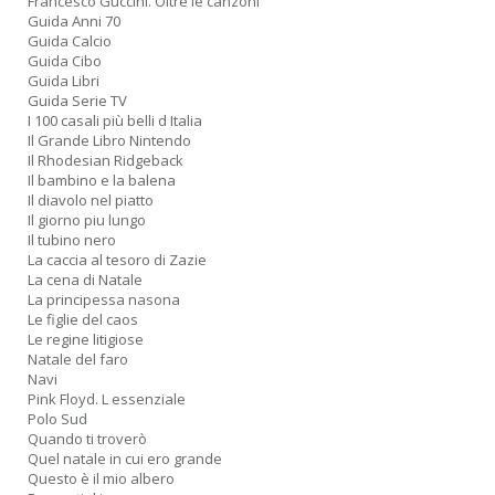
Francesco Guccini. Oltre le canzoni
Guida Anni 70
Guida Calcio
L
Guida Cibo
Il
Guida Libri
n
Guida Serie TV
+
I 100 casali più belli d Italia
D
Il Grande Libro Nintendo
Il Rhodesian Ridgeback
Il bambino e la balena
Il diavolo nel piatto
Il giorno piu lungo
Il tubino nero
D
La caccia al tesoro di Zazie
Q
La cena di Natale
n
La principessa nasona
+
Le figlie del caos
D
Le regine litigiose
Natale del faro
Navi
Pink Floyd. L essenziale
Polo Sud
Quando ti troverò
Quel natale in cui ero grande
Questo è il mio albero