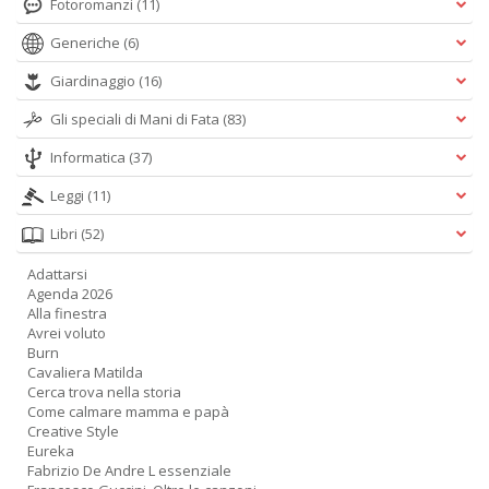
Fotoromanzi
(11)
D
Generiche
(6)
Giardinaggio
(16)
Gli speciali di Mani di Fata
(83)
Informatica
(37)
Leggi
(11)
P
di
Libri
(52)
b
ai
Adattarsi
fr
Agenda 2026
ro
Alla finestra
W
Avrei voluto
V
Burn
n
Cavaliera Matilda
Cerca trova nella storia
+
Come calmare mamma e papà
D
Creative Style
Eureka
Fabrizio De Andre L essenziale