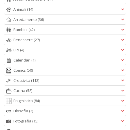
C
Animali
(14)
di
N
Arredamento
(36)
A
S
Bambini
(42)
Di
n
Benessere
(27)
+
D
Bici
(4)
Calendari
(1)
Comics
(50)
R
Creatività
(112)
le
Cucina
(58)
t
f
Enigmistica
(84)
a
V
Filosofia
(2)
C
N
Fotografia
(15)
n
+