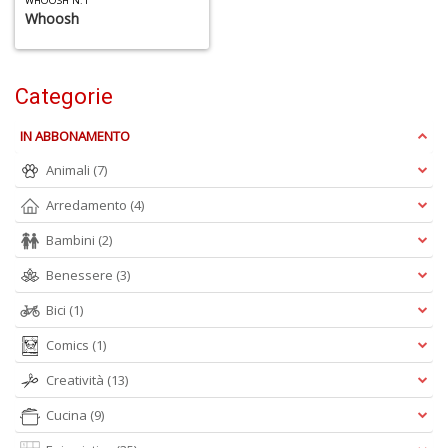
WHOOSH N.1
Whoosh
Categorie
A
IN ABBONAMENTO
di
Animali
(7)
a
a
Arredamento
(4)
B
d
Bambini
(2)
Benessere
(3)
Bici
(1)
Comics
(1)
Creatività
(13)
6
f
Cucina
(9)
+
di