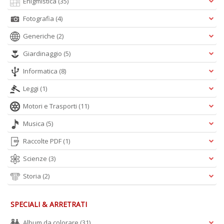
Enigmistica
(35)
in
Fotografia
(4)
r
Generiche
(2)
Giardinaggio
(5)
Informatica
(8)
Leggi
(1)
N
Motori e Trasporti
(11)
I
L
Musica
(5)
C
S
Raccolte PDF
(1)
M
n
Scienze
(3)
+
Storia
(2)
D
SPECIALI & ARRETRATI
Album da colorare
(31)