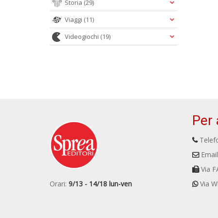
Storia
(29)
Viaggi
(11)
Videogiochi
(19)
Per 
Telefo
Email
Via F
Orari:
9/13 - 14/18 lun-ven
Via W