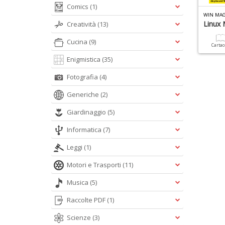
Comics
(1)
WIN MAG
Linux 
Creatività
(13)
Cucina
(9)
Carta
Enigmistica
(35)
Fotografia
(4)
Generiche
(2)
Giardinaggio
(5)
Informatica
(7)
Leggi
(1)
Motori e Trasporti
(11)
Musica
(5)
Raccolte PDF
(1)
Scienze
(3)