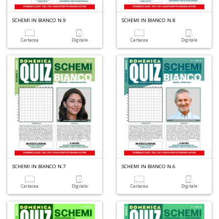
G
n
+
SCHEMI IN BIANCO N.9
SCHEMI IN BIANCO N.8
D
Cartacea
Digitale
Cartacea
Digitale
A
L
O
C
n
SCHEMI IN BIANCO N.7
SCHEMI IN BIANCO N.6
Cartacea
Digitale
Cartacea
Digitale