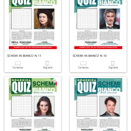
S
n
+
D
SCHEMI IN BIANCO N.11
SCHEMI IN BIANCO N.10
G
A
Cartacea
Digitale
Cartacea
Digitale
n
+
D
L
U
di