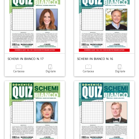
M
C
C
SCHEMI IN BIANCO N.17
SCHEMI IN BIANCO N.16
M
n
Cartacea
Digitale
Cartacea
Digitale
+
D
Fi
X
M
al
u
M