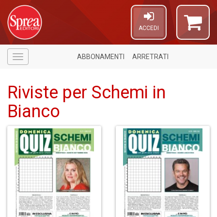
ACCEDI
ABBONAMENTI
ARRETRATI
Menù
Riviste per Schemi in
Bianco
A
a
p
S
i