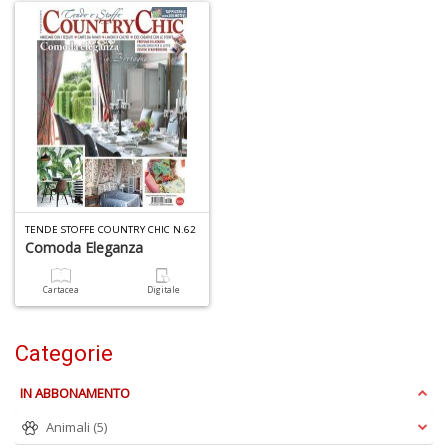
A
C
2
A
C
n
+
D
TENDE STOFFE COUNTRY CHIC N.62
Comoda Eleganza
Cartacea
Digitale
A
Categorie
C
n
IN ABBONAMENTO
+
D
Animali
(5)