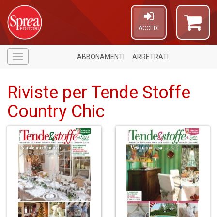
ACCEDI
ABBONAMENTI
ARRETRATI
Menù
Riviste per Tende Stoffe
Country Chic
4
n
in
di