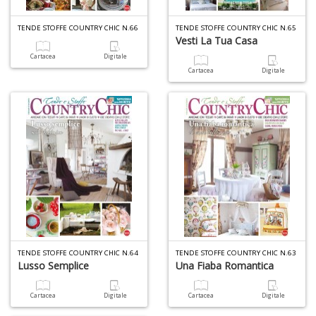
6
n
TENDE STOFFE COUNTRY CHIC N.66
TENDE STOFFE COUNTRY CHIC N.65
Vesti La Tua Casa
in
di
Cartacea
Digitale
Cartacea
Digitale
4
n
c
c
di
in
TENDE STOFFE COUNTRY CHIC N.64
TENDE STOFFE COUNTRY CHIC N.63
Lusso Semplice
Una Fiaba Romantica
o
Cartacea
Digitale
Cartacea
Digitale