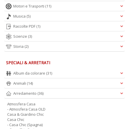
W
Motori e Trasporti
(11)
M
Musica
(5)
n
+
Raccolte PDF
(1)
D
Scienze
(3)
Storia
(2)
I
SPECIALI & ARRETRATI
e
c
Album da colorare
(31)
I
Animali
(14)
M
P
Arredamento
(36)
al
U
Atmosfera Casa
n
- Atmosfera Casa OLD
+
Casa & Giardino Chic
D
Casa Chic
- Casa Chic (Spagna)