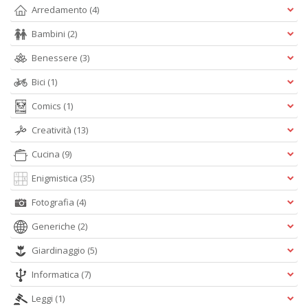
Arredamento
(4)
Bambini
(2)
I
Benessere
(3)
ba
C
Bici
(1)
R
S
Comics
(1)
n
+
Creatività
(13)
D
Cucina
(9)
Enigmistica
(35)
Fotografia
(4)
Generiche
(2)
Giardinaggio
(5)
C
il
Informatica
(7)
t
si
Leggi
(1)
w