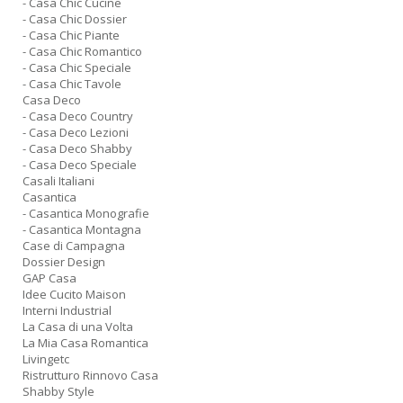
- Casa Chic Cucine
- Casa Chic Dossier
- Casa Chic Piante
- Casa Chic Romantico
c
- Casa Chic Speciale
C
- Casa Chic Tavole
n
Casa Deco
+
- Casa Deco Country
D
- Casa Deco Lezioni
- Casa Deco Shabby
- Casa Deco Speciale
Casali Italiani
Casantica
- Casantica Monografie
- Casantica Montagna
Case di Campagna
Dossier Design
GAP Casa
A
Idee Cucito Maison
L
Interni Industrial
O
La Casa di una Volta
C
La Mia Casa Romantica
n
Livingetc
Ristrutturo Rinnovo Casa
Shabby Style