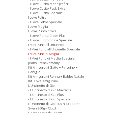
- I Love Cucito Monografici
- I Love Cucito Pack Extra
- I Love Cucito Speciale
I Love Feltro
- I Love Feltro Speciale
I Love Maglia
I Love Punto Croce
- I Love Punto Croce Plus
- I Love Punto Croce Speciale
I Miei Punti all Uncinetto
- I Miei Punti all Uncinetto Speciale
I Miei Punti di Maglia
- I Miei Punti di Maglia Speciale
Jeans Creativemamy
Kit Amigurumi Gatto + Pinguino +
Coniglio
Kit Amigurumi Renna + Babbo Natale
Kit I Love Amigurumi
L Uncinetto di Gio
- L Uncinetto di Gio Macrame
- L Uncinetto di Gio Plus
- L Uncinetto di Gio Speciale
L'Uncinetto di Gio Plus n.13 + Filato
Swan 300g + Clutch
L'accademia di Rakam