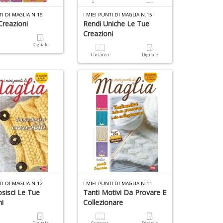
S
6
TI DI MAGLIA N.16
I MIEI PUNTI DI MAGLIA N.15
A
S
Creazioni
Rendi Uniche Le Tue
P
a
P
Creazioni
a
a
C
a
Digitale
L
Q
n
Cartacea
Digitale
L
E
+
P
D
S
n
+
D
4
V
n
2
in
R
di
O
R
d
c
V
lo
n
TI DI MAGLIA N.12
I MIEI PUNTI DI MAGLIA N.11
z
+
osisci Le Tue
Tanti Motivi Da Provare E
R
D
ni
Collezionare
T
S