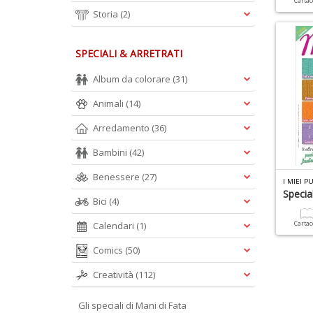
Carta
Storia
(2)
SPECIALI & ARRETRATI
Album da colorare
(31)
Animali
(14)
Arredamento
(36)
Bambini
(42)
Benessere
(27)
I MIEI P
Specia
Bici
(4)
Calendari
(1)
Carta
Comics
(50)
Creatività
(112)
Gli speciali di Mani di Fata