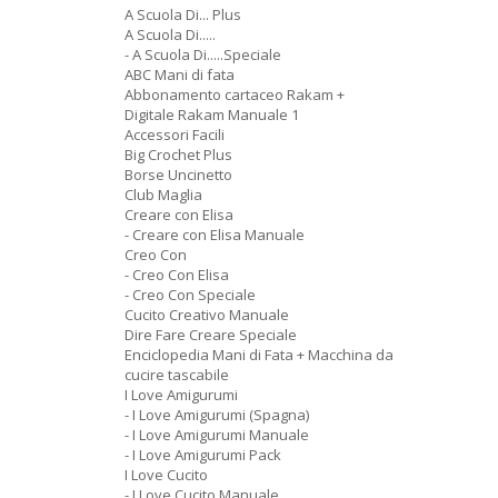
A Scuola Di... Plus
A Scuola Di.....
- A Scuola Di.....Speciale
ABC Mani di fata
Abbonamento cartaceo Rakam +
Digitale Rakam Manuale 1
Accessori Facili
Big Crochet Plus
Borse Uncinetto
Club Maglia
Creare con Elisa
- Creare con Elisa Manuale
Creo Con
- Creo Con Elisa
- Creo Con Speciale
Cucito Creativo Manuale
Dire Fare Creare Speciale
Enciclopedia Mani di Fata + Macchina da
cucire tascabile
I Love Amigurumi
- I Love Amigurumi (Spagna)
- I Love Amigurumi Manuale
- I Love Amigurumi Pack
I Love Cucito
- I Love Cucito Manuale