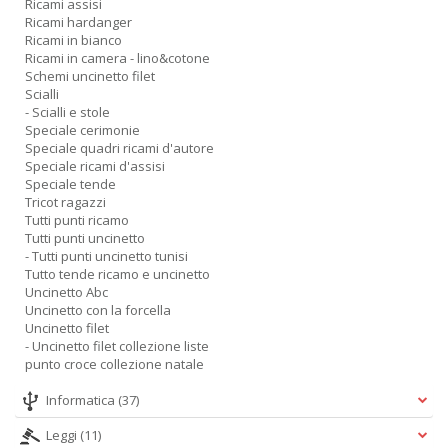
Ricami assisi
Ricami hardanger
Ricami in bianco
Ricami in camera - lino&cotone
Schemi uncinetto filet
Scialli
- Scialli e stole
Speciale cerimonie
Speciale quadri ricami d'autore
Speciale ricami d'assisi
Speciale tende
Tricot ragazzi
Tutti punti ricamo
Tutti punti uncinetto
- Tutti punti uncinetto tunisi
Tutto tende ricamo e uncinetto
Uncinetto Abc
Uncinetto con la forcella
Uncinetto filet
- Uncinetto filet collezione liste
punto croce collezione natale
Informatica
(37)
Leggi
(11)