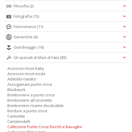
Filosofia
(2)
Fotografia
(15)
Fotoromanzi
(11)
Generiche
(6)
Fa
S
Giardinaggio
(16)
n
Gli speciali di Mani di Fata
(83)
+
D
Accessori tricot baby
Accessori tricot moda
Addobbi natalizi
Asciugamani punto croce
Blackwork
Bomboniere a punto croce
M
Bomboniere all'uncinetto
c
Bomboniere ricamo decalcabile
L
Bordure a punto croce
N
Camicette
M
Cartamodelli
n
Collezione Punto Croce Fiocchi e Bavaglini
+