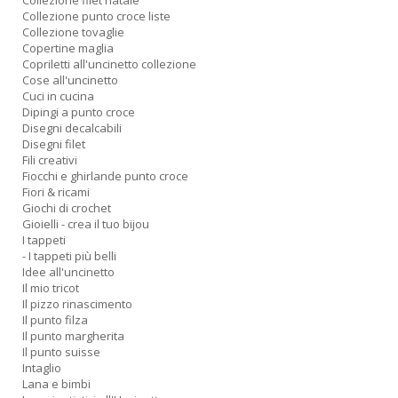
Collezione filet natale
D
Collezione punto croce liste
Collezione tovaglie
Copertine maglia
Copriletti all'uncinetto collezione
Cose all'uncinetto
Cuci in cucina
C
Dipingi a punto croce
ai
Disegni decalcabili
pi
Disegni filet
D
Fili creativi
D
Fiocchi e ghirlande punto croce
in
Fiori & ricami
D
Giochi di crochet
Gioielli - crea il tuo bijou
n
I tappeti
+
- I tappeti più belli
D
Idee all'uncinetto
Il mio tricot
Il pizzo rinascimento
Il punto filza
Il punto margherita
Il punto suisse
Intaglio
Lana e bimbi