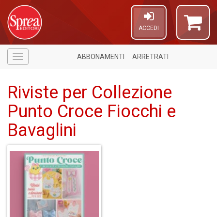
ACCEDI
ABBONAMENTI
ARRETRATI
Menù
Riviste per Collezione
Punto Croce Fiocchi e
Bavaglini
6
f
+
di
in
r