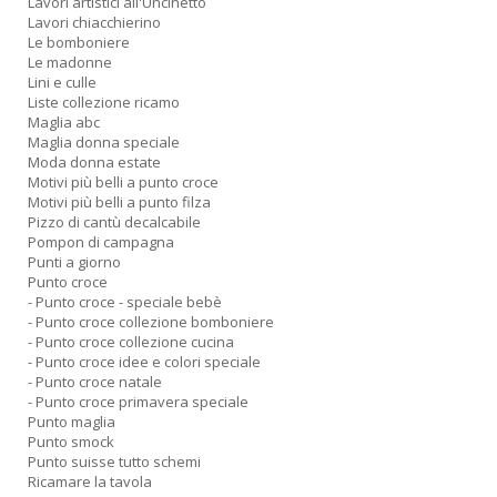
Lavori artistici all'Uncinetto
A
Lavori chiacchierino
L
Le bomboniere
O
Le madonne
C
Lini e culle
n
Liste collezione ricamo
Maglia abc
Maglia donna speciale
Moda donna estate
Motivi più belli a punto croce
Motivi più belli a punto filza
Pizzo di cantù decalcabile
Pompon di campagna
Punti a giorno
Punto croce
- Punto croce - speciale bebè
- Punto croce collezione bomboniere
- Punto croce collezione cucina
- Punto croce idee e colori speciale
- Punto croce natale
- Punto croce primavera speciale
Punto maglia
Punto smock
Punto suisse tutto schemi
Ricamare la tavola