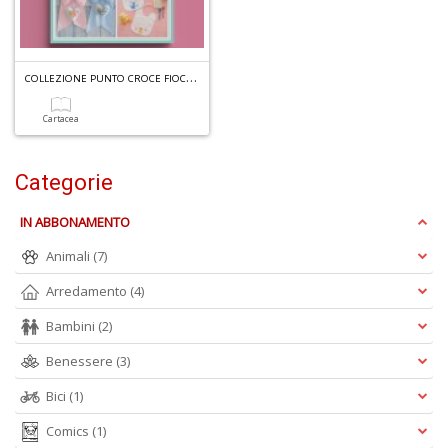
C
OLLEZIONE PUNTO CROCE FIOCCHI E BAVAGLINI N.1
1
n
Cartacea
in
di
Categorie
IN ABBONAMENTO
Animali
(7)
Arredamento
(4)
U
a
Bambini
(2)
di
a
Benessere
(3)
a
Bici
(1)
C
Comics
(1)