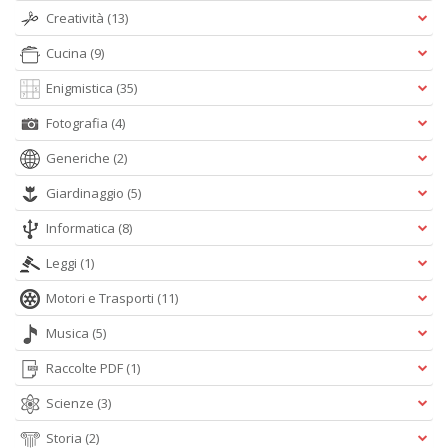
Creatività
(13)
Cucina
(9)
Enigmistica
(35)
I
Fotografia
(4)
G
P
Generiche
(2)
C
la
Giardinaggio
(5)
S
S
Informatica
(8)
n
+
Leggi
(1)
D
Motori e Trasporti
(11)
Musica
(5)
Raccolte PDF
(1)
L
Scienze
(3)
G
S
Storia
(2)
d