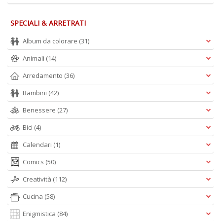
M
S
SPECIALI & ARRETRATI
S
n
Album da colorare
(31)
+
D
Animali
(14)
Arredamento
(36)
Bambini
(42)
T
Benessere
(27)
fa
Bici
(4)
R
p
Calendari
(1)
il
m
Comics
(50)
B
d
Creatività
(112)
N
n
Cucina
(58)
+
D
Enigmistica
(84)