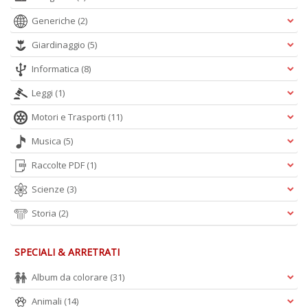
S
Generiche
(2)
V
l
Giardinaggio
(5)
It
G
Informatica
(8)
n
+
Leggi
(1)
D
Motori e Trasporti
(11)
Musica
(5)
Raccolte PDF
(1)
B
Scienze
(3)
I
L
Storia
(2)
P
C
S
SPECIALI & ARRETRATI
n
+
Album da colorare
(31)
D
Animali
(14)