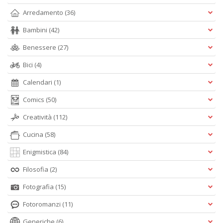
Arredamento
(36)
Bambini
(42)
Benessere
(27)
S
Bici
(4)
l'
c
Calendari
(1)
i
Comics
(50)
m
V
Creatività
(112)
lo
Y
Cucina
(58)
n
+
Enigmistica
(84)
D
Filosofia
(2)
Fotografia
(15)
Fotoromanzi
(11)
Fr
e
Generiche
(6)