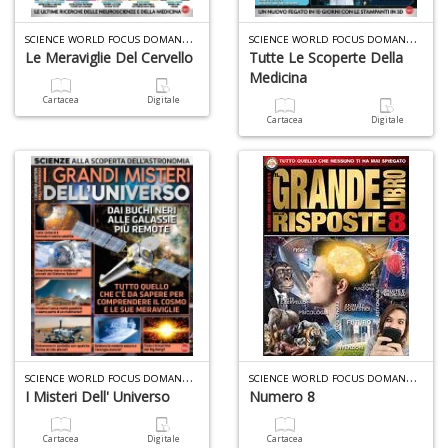
S
CIENCE WORLD FOCUS DOMANDE E RISPOSTE N.11
S
CIENCE WORLD FOCUS DOMANDE E RISPOSTE N.10
Le Meraviglie Del Cervello
Tutte Le Scoperte Della
Medicina
Cartacea
Digitale
A
Cartacea
Digitale
a
a
L
P
A
p
S
CIENCE WORLD FOCUS DOMANDE E RISPOSTE N.9
S
CIENCE WORLD FOCUS DOMANDE E RISPOSTE N.6
u
I Misteri Dell' Universo
Numero 8
a
a
Cartacea
Digitale
Cartacea
C