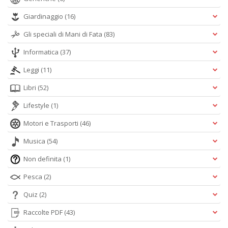
S
V
Giardinaggio
(16)
D
Gli speciali di Mani di Fata
(83)
D
in
Informatica
(37)
D
n
Leggi
(11)
+
D
Libri
(52)
Lifestyle
(1)
Motori e Trasporti
(46)
S
Musica
(54)
I
Non definita
(1)
Il
M
Pesca
(2)
C
n
Quiz
(2)
+
D
Raccolte PDF
(43)