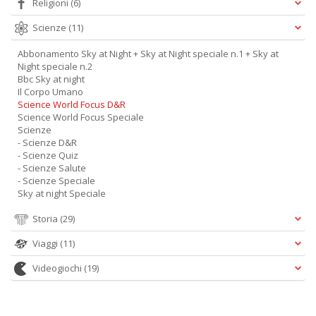
Religioni
(6)
Scienze
(11)
Abbonamento Sky at Night + Sky at Night speciale n.1 + Sky at
Night speciale n.2
Bbc Sky at night
A
Il Corpo Umano
L
Science World Focus D&R
Science World Focus Speciale
O
Scienze
C
- Scienze D&R
n
- Scienze Quiz
- Scienze Salute
- Scienze Speciale
Sky at night Speciale
Storia
(29)
Viaggi
(11)
Videogiochi
(19)