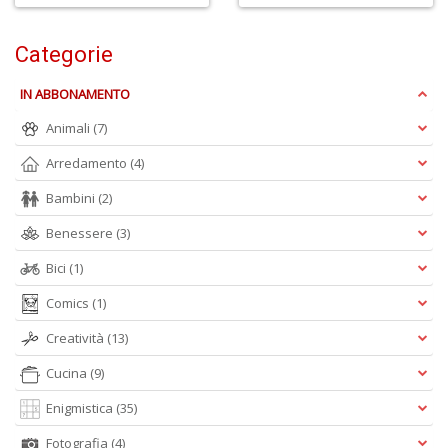
G
Categorie
IN ABBONAMENTO
Animali
(7)
Arredamento
(4)
R
Bambini
(2)
p
il
Benessere
(3)
m
B
Bici
(1)
S
n
Comics
(1)
+
Creatività
(13)
D
Cucina
(9)
Enigmistica
(35)
Fotografia
(4)