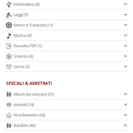
Informatica
(8)
Leggi
(1)
A
L
Motori e Trasporti
(11)
O
C
Musica
(5)
n
Raccolte PDF
(1)
Scienze
(3)
Storia
(2)
SPECIALI & ARRETRATI
Album da colorare
(31)
Animali
(14)
Arredamento
(36)
Bambini
(42)