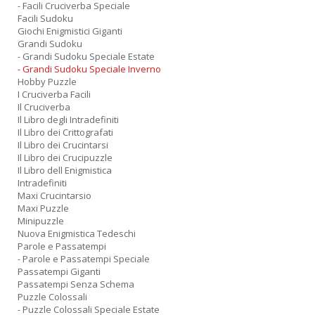
- Facili Cruciverba Speciale
Facili Sudoku
Giochi Enigmistici Giganti
Grandi Sudoku
- Grandi Sudoku Speciale Estate
- Grandi Sudoku Speciale Inverno
Hobby Puzzle
I Cruciverba Facili
Il Cruciverba
Il Libro degli Intradefiniti
Il Libro dei Crittografati
Il Libro dei Crucintarsi
Il Libro dei Crucipuzzle
Il Libro dell Enigmistica
Intradefiniti
Maxi Crucintarsio
Maxi Puzzle
Minipuzzle
Nuova Enigmistica Tedeschi
Parole e Passatempi
- Parole e Passatempi Speciale
Passatempi Giganti
Passatempi Senza Schema
Puzzle Colossali
- Puzzle Colossali Speciale Estate