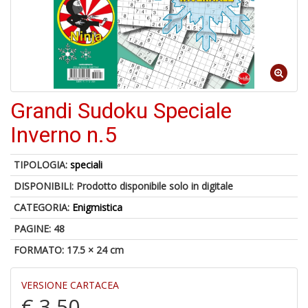
Il
F
Grandi Sudoku Speciale
1
Inverno n.5
f
+
2
TIPOLOGIA:
speciali
s
DISPONIBILI:
Prodotto disponibile solo in digitale
c
CATEGORIA:
Enigmistica
PAGINE: 48
FORMATO: 17.5 × 24 cm
VERSIONE CARTACEA
€ 3,50
S