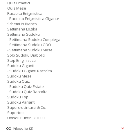
Quiz Ermetici
Quiz Mese
Raccolta Enigmistica
- Raccolta Enigmistica Gigante
Schemi in Bianco
Settimana Logika
Settimana Sudoku
- Settimana Sudoku Compiega
- Settimana Sudoku GDO
- Settimana Sudoku Mese
Solo Sudoku Diabolici
Stop Enigmistica
Sudoku Giganti
- Sudoku Giganti Raccolta
Sudoku Mese
Sudoku Quiz
- Sudoku Quiz Estate
- Sudoku Quiz Raccolta
Sudoku Top
Sudoku Varianti
Supercrucintarsi & Co.
Supertosti
Unisci i Puntini 20.000
Filosofia
(2)