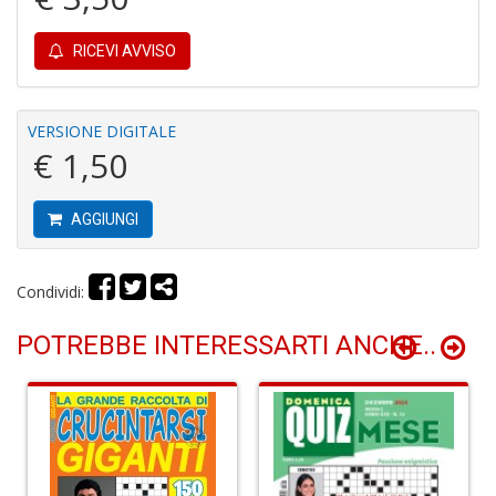
Gh
A
RICEVI AVVISO
C
D
n
+
VERSIONE DIGITALE
D
€ 1,50
AGGIUNGI
D
A
Condividi:
Vi
M
POTREBBE INTERESSARTI ANCHE..
n
+
D