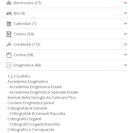
Benessere
(27)
Bici
(4)
Calendari
(1)
Comics
(50)
Creatività
(112)
Cucina
(58)
Enigmistica
(84)
1,2,3 Sudoku
Accademia Enigmistica
- Accademia Enigmistica Estate
- Accademia Enigmistica Speciale Estate
Animali della Giungla da Colorare Plus
Corriere Enigmistico Junior
Crittografati & Varianti
- Crittografati & Varianti Raccolta
Crittografici Giganti
- Crittografici Giganti Raccolta
Crittografici e Cercaparole