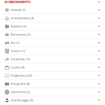
IN ABBONAMENTO
P
al
Animali
(7)
P
B
Arredamento
(4)
M
Bambini
(2)
n
+
Benessere
(3)
D
Bici
(1)
Comics
(1)
Creatività
(13)
S
S
Cucina
(9)
n
+
Enigmistica
(35)
D
Fotografia
(4)
Generiche
(2)
Giardinaggio
(5)