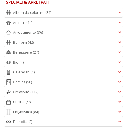
SPECIALI & ARRETRATI
n
+
Album da colorare
(31)
D
Animali
(14)
Arredamento
(36)
Bambini
(42)
Z
Benessere
(27)
e
m
Bici
(4)
R
T
Calendari
(1)
S
Comics
(50)
n
+
Creatività
(112)
D
Cucina
(58)
Enigmistica
(84)
Filosofia
(2)