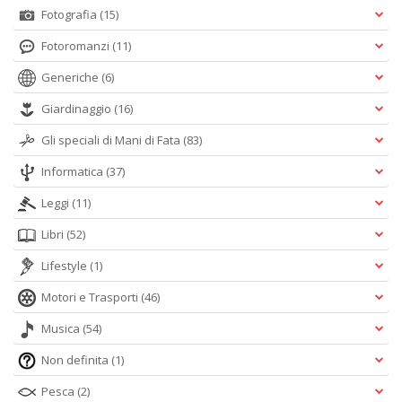
Fotografia
(15)
S
Fotoromanzi
(11)
n
+
Generiche
(6)
D
Giardinaggio
(16)
Gli speciali di Mani di Fata
(83)
Informatica
(37)
G
A
Leggi
(11)
n
Libri
(52)
+
D
Lifestyle
(1)
Motori e Trasporti
(46)
Musica
(54)
L
Non definita
(1)
U
di
Pesca
(2)