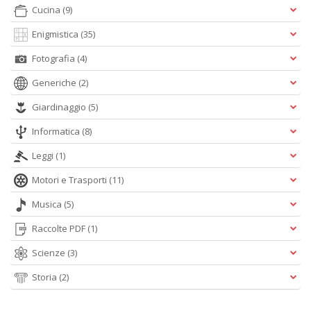
Cucina
(9)
Enigmistica
(35)
Fotografia
(4)
Generiche
(2)
M
Giardinaggio
(5)
C
C
Informatica
(8)
M
n
Leggi
(1)
+
Motori e Trasporti
(11)
D
Musica
(5)
Raccolte PDF
(1)
Fi
Scienze
(3)
X
M
Storia
(2)
al
u
M