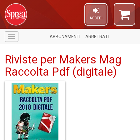
ACCEDI
ABBONAMENTI
ARRETRATI
Menù
Riviste per Makers Mag
Raccolta Pdf (digitale)
A
a
p
S
i