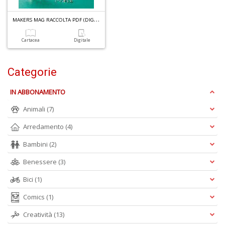
M
AKERS MAG RACCOLTA PDF (DIGITALE) N.1
Cartacea
Digitale
A
p
u
Categorie
a
H
IN ABBONAMENTO
Animali
(7)
Arredamento
(4)
Bambini
(2)
Benessere
(3)
6
f
Bici
(1)
+
di
Comics
(1)
in
Creatività
(13)
r