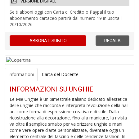
VERSIONE DIGITALE
Se ti abboni oggi con Carta di Credito o Paypal il tuo
abbonamento cartaceo partirà dal numero 19 in uscita il
20/10/2026
A
a
R
ABBONATI
SUBITO
REGALA
Informazioni
Carta del Docente
4
n
INFORMAZIONI SU UNGHIE
in
di
Le Mie Unghie è un bimestrale italiano dedicato all’estetica
delle unghie che racconta e interpreta l’evoluzione della nail
art come forma di espressione creativa e di stile. Dalla
ricostruzione alla decorazione, fino alla manicure, la rivista
va oltre il semplice smalto per valorizzare unghie e mani
come vere opere d’arte personalizzate, diventate oggi un
elemento centrale del fascino e delle tendenze fashion. In