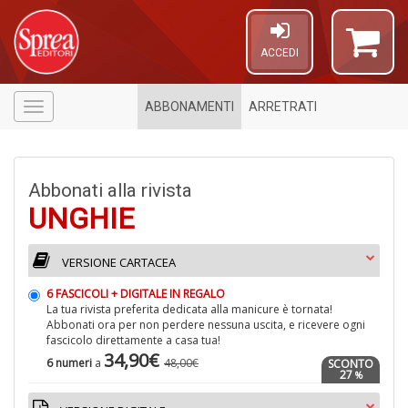
ACCEDI
ABBONAMENTI
ARRETRATI
Menù
Abbonati alla rivista
UNGHIE
VERSIONE CARTACEA
6 FASCICOLI + DIGITALE IN REGALO
A
La tua rivista preferita dedicata alla manicure è tornata!
a
Abbonati ora per non perdere nessuna uscita, e ricevere ogni
a
fascicolo direttamente a casa tua!
V
34,90€
6 numeri
a
48,00€
SCONTO
lo
27
%
Y