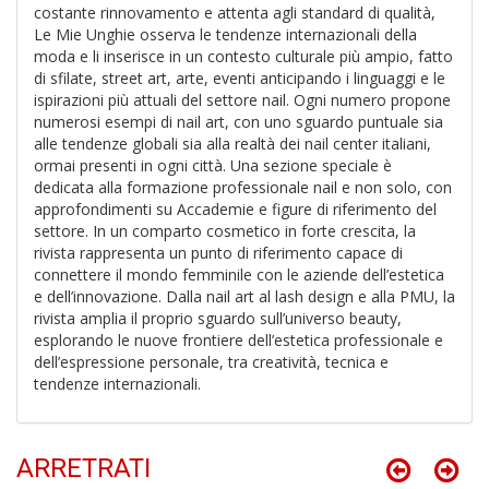
3
costante rinnovamento e attenta agli standard di qualità,
g
Le Mie Unghie osserva le tendenze internazionali della
s
moda e li inserisce in un contesto culturale più ampio, fatto
M
di sfilate, street art, arte, eventi anticipando i linguaggi e le
al
ispirazioni più attuali del settore nail. Ogni numero propone
u
numerosi esempi di nail art, con uno sguardo puntuale sia
M
alle tendenze globali sia alla realtà dei nail center italiani,
n
ormai presenti in ogni città. Una sezione speciale è
+
dedicata alla formazione professionale nail e non solo, con
D
approfondimenti su Accademie e figure di riferimento del
settore. In un comparto cosmetico in forte crescita, la
rivista rappresenta un punto di riferimento capace di
connettere il mondo femminile con le aziende dell’estetica
e dell’innovazione. Dalla nail art al lash design e alla PMU, la
rivista amplia il proprio sguardo sull’universo beauty,
J
esplorando le nuove frontiere dell’estetica professionale e
U
dell’espressione personale, tra creatività, tecnica e
F
S
tendenze internazionali.
n
+
D
ARRETRATI