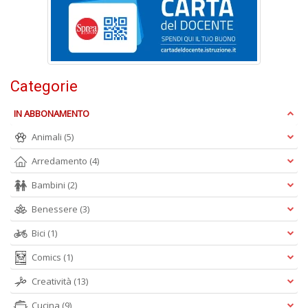
n
+
D
Categorie
IN ABBONAMENTO
Cr
&
Animali
(5)
V
n
Arredamento
(4)
+
D
Bambini
(2)
Benessere
(3)
Bici
(1)
S
Comics
(1)
S
n
Creatività
(13)
+
D
Cucina
(9)