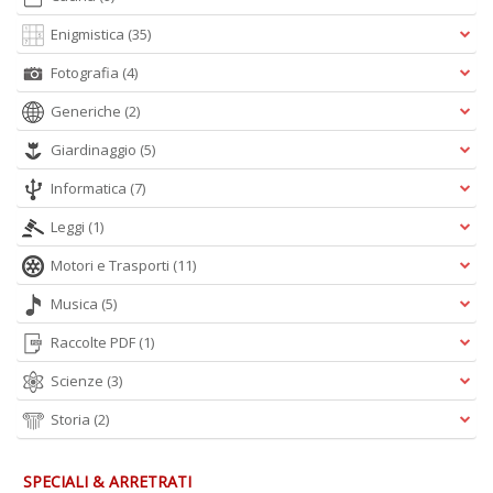
Enigmistica
(35)
Fotografia
(4)
Generiche
(2)
Giardinaggio
(5)
A
Informatica
(7)
L
O
Leggi
(1)
C
n
Motori e Trasporti
(11)
Musica
(5)
Raccolte PDF
(1)
Scienze
(3)
Storia
(2)
SPECIALI & ARRETRATI