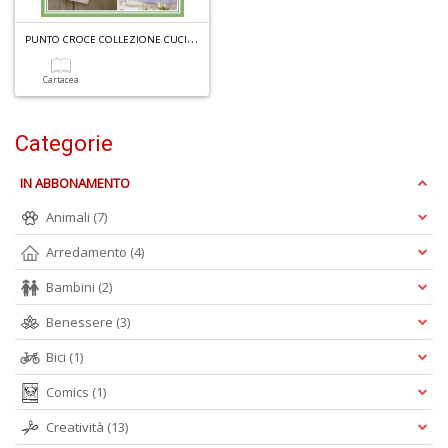
P
UNTO CROCE COLLEZIONE CUCINA N.1
Cartacea
6
n
Categorie
in
di
IN ABBONAMENTO
Animali
(7)
Arredamento
(4)
Bambini
(2)
4
n
Benessere
(3)
in
di
Bici
(1)
Comics
(1)
Creatività
(13)