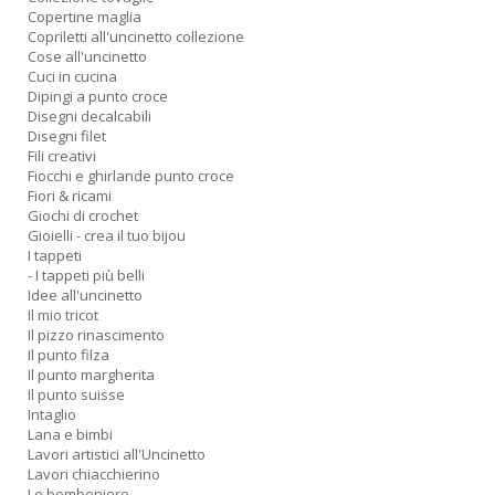
P
Copertine maglia
F
Copriletti all'uncinetto collezione
Cose all'uncinetto
n
Cuci in cucina
+
Dipingi a punto croce
D
Disegni decalcabili
Disegni filet
Fili creativi
Fiocchi e ghirlande punto croce
Fiori & ricami
Giochi di crochet
R
Gioielli - crea il tuo bijou
+
I tappeti
ki
- I tappeti più belli
2
Idee all'uncinetto
m
Il mio tricot
Pr
Il pizzo rinascimento
P
Il punto filza
C
Il punto margherita
n
Il punto suisse
+
Intaglio
D
Lana e bimbi
Lavori artistici all'Uncinetto
Lavori chiacchierino
Le bomboniere