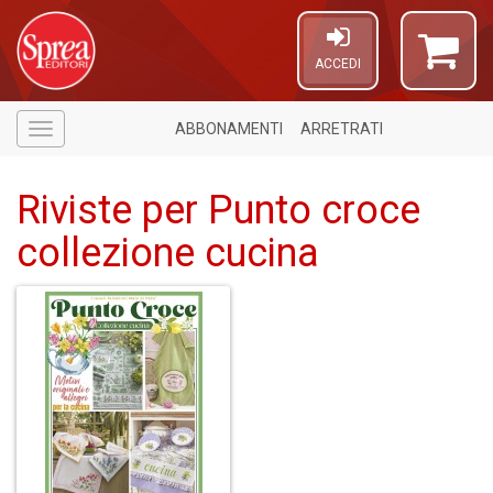
ACCEDI
ABBONAMENTI
ARRETRATI
Menù
Riviste per Punto croce
collezione cucina
A
a
a
C
in
D