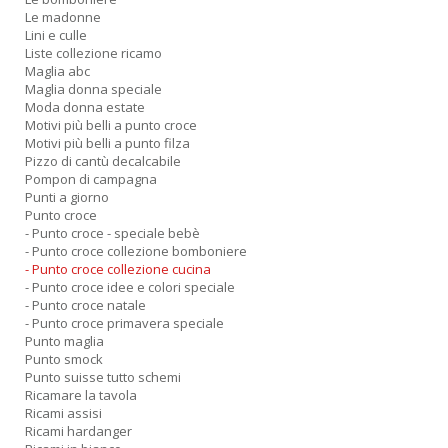
Le madonne
Lini e culle
Liste collezione ricamo
Maglia abc
Maglia donna speciale
Moda donna estate
A
Motivi più belli a punto croce
L
Motivi più belli a punto filza
O
Pizzo di cantù decalcabile
C
Pompon di campagna
n
Punti a giorno
Punto croce
- Punto croce - speciale bebè
- Punto croce collezione bomboniere
- Punto croce collezione cucina
- Punto croce idee e colori speciale
- Punto croce natale
- Punto croce primavera speciale
Punto maglia
Punto smock
Punto suisse tutto schemi
Ricamare la tavola
Ricami assisi
Ricami hardanger