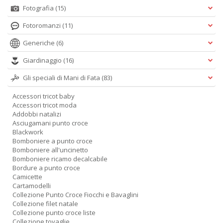
Fotografia
(15)
Fotoromanzi
(11)
Generiche
(6)
L
Giardinaggio
(16)
d
t
Gli speciali di Mani di Fata
(83)
I
L
Accessori tricot baby
C
Accessori tricot moda
n
Addobbi natalizi
+
Asciugamani punto croce
D
Blackwork
Bomboniere a punto croce
Bomboniere all'uncinetto
Bomboniere ricamo decalcabile
Bordure a punto croce
Camicette
E
Cartamodelli
c
Collezione Punto Croce Fiocchi e Bavaglini
c
Collezione filet natale
n
Collezione punto croce liste
s
Collezione tovaglie