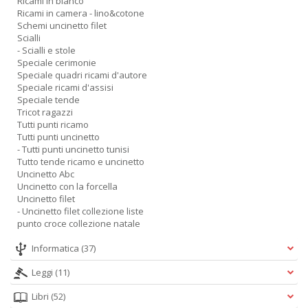
Ricami in bianco
Ricami in camera - lino&cotone
Schemi uncinetto filet
Scialli
- Scialli e stole
Speciale cerimonie
Speciale quadri ricami d'autore
Speciale ricami d'assisi
Speciale tende
Tricot ragazzi
Tutti punti ricamo
Tutti punti uncinetto
- Tutti punti uncinetto tunisi
Tutto tende ricamo e uncinetto
Uncinetto Abc
Uncinetto con la forcella
Uncinetto filet
- Uncinetto filet collezione liste
punto croce collezione natale
Informatica
(37)
Leggi
(11)
Libri
(52)