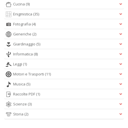
Cucina
(9)
Enigmistica
(35)
C
fo
Fotografia
(4)
e
fe
Generiche
(2)
c
lo
Giardinaggio
(5)
y
Informatica
(8)
V
lo
Leggi
(1)
Y
M
Motori e Trasporti
(11)
n
+
Musica
(5)
D
Raccolte PDF
(1)
Scienze
(3)
M
Storia
(2)
v
2
M