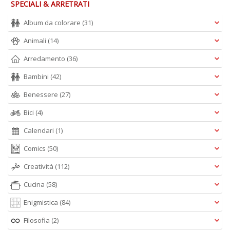
SPECIALI & ARRETRATI
di
F
Album da colorare
(31)
tu
i
Animali
(14)
p
n
Arredamento
(36)
+
D
Bambini
(42)
Benessere
(27)
Bici
(4)
In
Calendari
(1)
C
Comics
(50)
C
C
Creatività
(112)
S
n
Cucina
(58)
+
D
Enigmistica
(84)
Filosofia
(2)