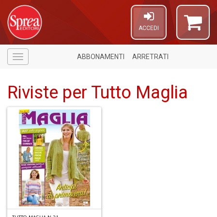
ACCEDI
ABBONAMENTI
ARRETRATI
Menù
Riviste per Tutto Maglia
1
n
in
di