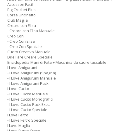
Accessori Facili
Big Crochet Plus
Borse Uncinetto
Club Maglia
Creare con Elisa
I
- Creare con Elisa Manuale
s
Creo Con
d
- Creo Con Elisa
p
- Creo Con Speciale
H
Cucito Creativo Manuale
Dire Fare Creare Speciale
K
Enciclopedia Mani di Fata + Macchina da cucire tascabile
2
I Love Amigurumi
n
- I Love Amigurumi (Spagna)
+
- I Love Amigurumi Manuale
D
- I Love Amigurumi Pack
I Love Cucito
- I Love Cucito Manuale
- I Love Cucito Monografici
- I Love Cucito Pack Extra
- I Love Cucito Speciale
G
I Love Feltro
e
- I Love Feltro Speciale
b
I Love Maglia
c
I Love Punto Croce