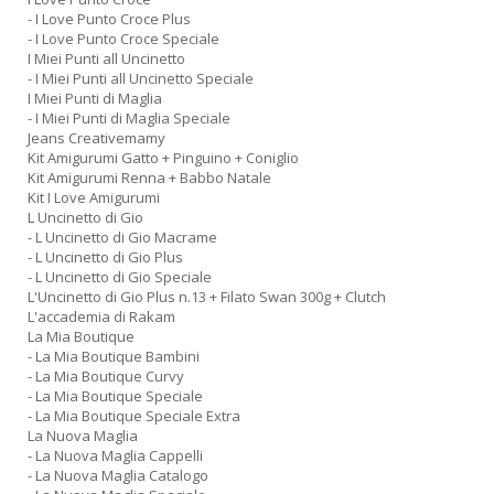
in
- I Love Punto Croce Plus
a
- I Love Punto Croce Speciale
P
I Miei Punti all Uncinetto
V
- I Miei Punti all Uncinetto Speciale
n
I Miei Punti di Maglia
+
- I Miei Punti di Maglia Speciale
D
Jeans Creativemamy
Kit Amigurumi Gatto + Pinguino + Coniglio
Kit Amigurumi Renna + Babbo Natale
Kit I Love Amigurumi
L Uncinetto di Gio
- L Uncinetto di Gio Macrame
- L Uncinetto di Gio Plus
- L Uncinetto di Gio Speciale
L'Uncinetto di Gio Plus n.13 + Filato Swan 300g + Clutch
L'accademia di Rakam
A
La Mia Boutique
L
- La Mia Boutique Bambini
O
- La Mia Boutique Curvy
C
- La Mia Boutique Speciale
n
- La Mia Boutique Speciale Extra
La Nuova Maglia
- La Nuova Maglia Cappelli
- La Nuova Maglia Catalogo