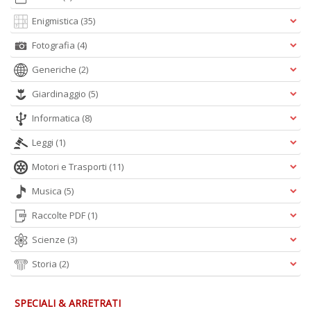
n
Enigmistica
(35)
+
D
Fotografia
(4)
Generiche
(2)
Giardinaggio
(5)
M
Informatica
(8)
di
F
Leggi
(1)
P
Motori e Trasporti
(11)
C
n
Musica
(5)
+
D
Raccolte PDF
(1)
Scienze
(3)
Storia
(2)
D
a
SPECIALI & ARRETRATI
i