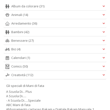
C
Album da colorare
(31)
D
S
Animali
(14)
n
Arredamento
(36)
+
D
Bambini
(42)
Benessere
(27)
Bici
(4)
Calendari
(1)
Comics
(50)
P
il
Creatività
(112)
r
d
Gli speciali di Mani di Fata
W
A Scuola Di... Plus
V
A Scuola Di.....
n
- A Scuola Di.....Speciale
+
ABC Mani di fata
D
Abbonamento cartaceo Rakam + Digitale Rakam Manuale 1