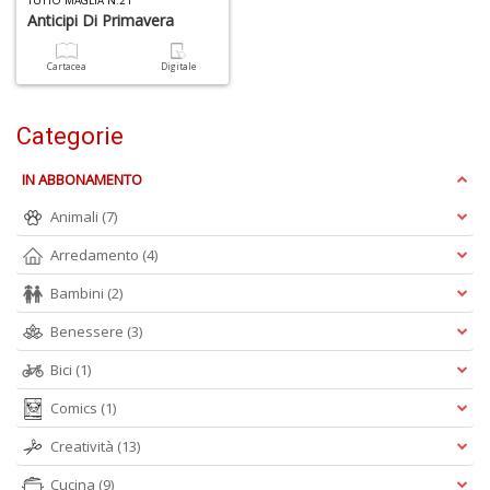
TUTTO MAGLIA N.21
Anticipi Di Primavera
1
n
in
Cartacea
Digitale
di
Categorie
IN ABBONAMENTO
Animali
(7)
6
n
Arredamento
(4)
in
di
Bambini
(2)
Benessere
(3)
Bici
(1)
Comics
(1)
Creatività
(13)
C
Cucina
(9)
M