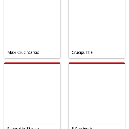
Maxi Crucintarsio
Crucipuzzle
Schemi in Bianco
Il Cruciverba