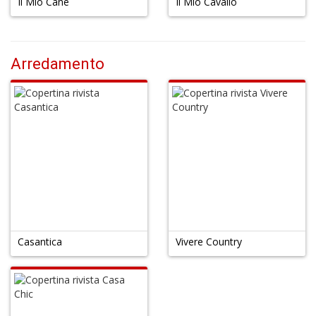
Il Mio Cane
Il Mio Cavallo
C
n
Arredamento
Casantica
Vivere Country