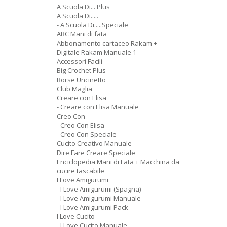
A Scuola Di... Plus
A Scuola Di.....
- A Scuola Di.....Speciale
ABC Mani di fata
Abbonamento cartaceo Rakam +
Digitale Rakam Manuale 1
Accessori Facili
Big Crochet Plus
Borse Uncinetto
Club Maglia
Creare con Elisa
- Creare con Elisa Manuale
Creo Con
- Creo Con Elisa
- Creo Con Speciale
Cucito Creativo Manuale
Dire Fare Creare Speciale
Enciclopedia Mani di Fata + Macchina da
cucire tascabile
I Love Amigurumi
- I Love Amigurumi (Spagna)
- I Love Amigurumi Manuale
- I Love Amigurumi Pack
I Love Cucito
- I Love Cucito Manuale