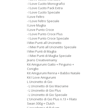
- I Love Cucito Monografici
- I Love Cucito Pack Extra
- I Love Cucito Speciale
I Love Feltro
- I Love Feltro Speciale
I Love Maglia
I Love Punto Croce
- I Love Punto Croce Plus
- I Love Punto Croce Speciale
I Miei Punti all Uncinetto
- I Miei Punti all Uncinetto Speciale
I Miei Punti di Maglia
- I Miei Punti di Maglia Speciale
Jeans Creativemamy
Kit Amigurumi Gatto + Pinguino +
Coniglio
Kit Amigurumi Renna + Babbo Natale
Kit I Love Amigurumi
L Uncinetto di Gio
- L Uncinetto di Gio Macrame
- L Uncinetto di Gio Plus
- L Uncinetto di Gio Speciale
L'Uncinetto di Gio Plus n.13 + Filato
Swan 300g + Clutch
L'accademia di Rakam