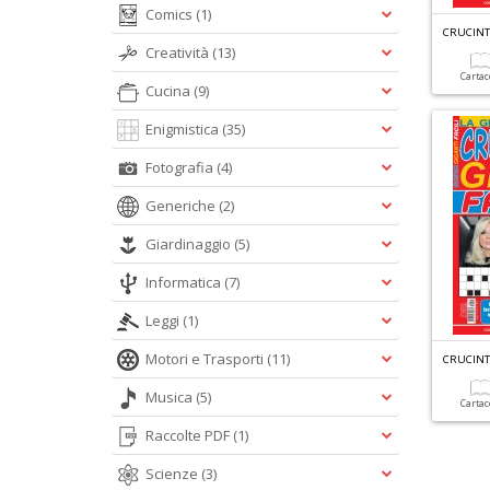
Comics
(1)
Creatività
(13)
Carta
Cucina
(9)
Enigmistica
(35)
Fotografia
(4)
Generiche
(2)
Giardinaggio
(5)
Informatica
(7)
Leggi
(1)
Motori e Trasporti
(11)
Musica
(5)
Carta
Raccolte PDF
(1)
Scienze
(3)