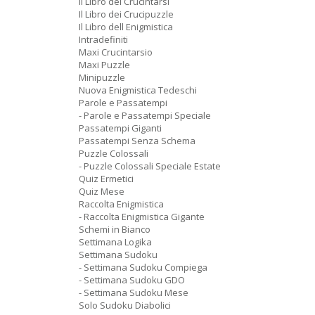
Il Libro dei Crucintarsi
Il Libro dei Crucipuzzle
Il Libro dell Enigmistica
Intradefiniti
Maxi Crucintarsio
Maxi Puzzle
Minipuzzle
Nuova Enigmistica Tedeschi
Parole e Passatempi
- Parole e Passatempi Speciale
Passatempi Giganti
Passatempi Senza Schema
Puzzle Colossali
- Puzzle Colossali Speciale Estate
Quiz Ermetici
Quiz Mese
Raccolta Enigmistica
- Raccolta Enigmistica Gigante
Schemi in Bianco
Settimana Logika
Settimana Sudoku
- Settimana Sudoku Compiega
- Settimana Sudoku GDO
- Settimana Sudoku Mese
Solo Sudoku Diabolici