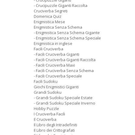
- Crucipuzzle Giganti
- Crucipuzzle Giganti Raccolta
Cruciverba Segreti
Domenica Quiz
Enigmistica Mese
Enigmistica Senza Schema
- Enigmistica Senza Schema Gigante
- Enigmistica Senza Schema Speciale
Enigmistica in inglese
Facili Cruciverba
- Facili Cruciverba Giganti
- Facili Cruciverba Giganti Raccolta
- Facili Cruciverba Maxi
- Facili Cruciverba Senza Schema
- Facili Cruciverba Speciale
Facili Sudoku
Giochi Enigmistici Giganti
Grandi Sudoku
- Grandi Sudoku Speciale Estate
- Grandi Sudoku Speciale Inverno
Hobby Puzzle
I Cruciverba Facili
Il Cruciverba
Il Libro degli Intradefiniti
Il Libro dei Crittografati