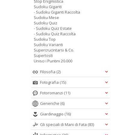
Stop Enigmistica
Sudoku Giganti
- Sudoku Giganti Raccolta
Sudoku Mese
Sudoku Quiz
- Sudoku Quiz Estate
- Sudoku Quiz Raccolta
Sudoku Top
Sudoku Varianti
Supercrucintarsi & Co.
Supertosti
Unisci i Puntini 20.000
Filosofia
(2)
Fotografia
(15)
Fotoromanzi
(11)
Generiche
(6)
Giardinaggio
(16)
Gli speciali di Mani di Fata
(83)