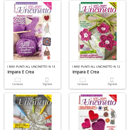
4
n
c
c
di
in
o
I MIEI PUNTI ALL UNCINETTO N.13
I MIEI PUNTI ALL UNCINETTO N.12
Impara E Crea
Impara E Crea
Cartacea
Digitale
Cartacea
Digitale
Fr
D
D
in
D
S
n
+