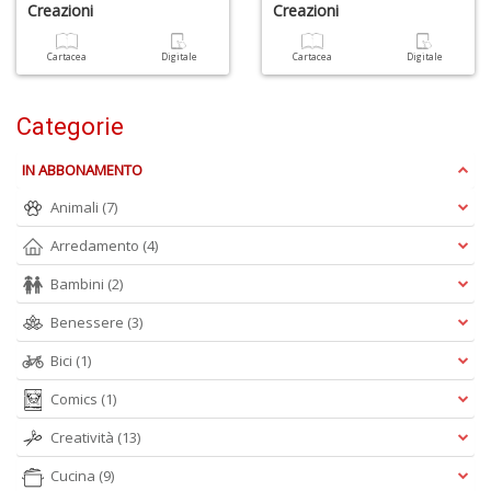
n
Creazioni
Creazioni
+
D
Cartacea
Digitale
Cartacea
Digitale
Categorie
IN ABBONAMENTO
Animali
(7)
H
Arredamento
(4)
n
+
Bambini
(2)
D
Benessere
(3)
Bici
(1)
Comics
(1)
E
Creatività
(13)
S
S
Cucina
(9)
n