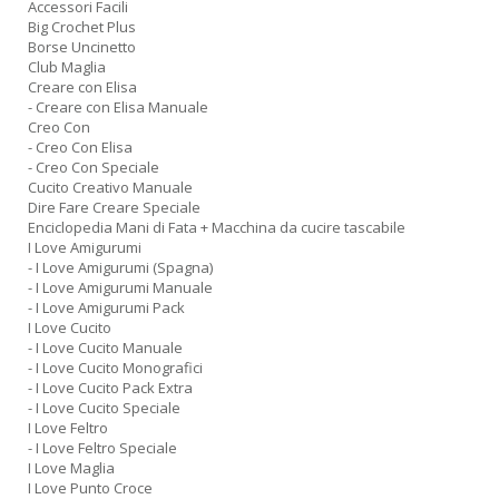
Accessori Facili
Big Crochet Plus
Borse Uncinetto
Club Maglia
Creare con Elisa
- Creare con Elisa Manuale
Creo Con
- Creo Con Elisa
- Creo Con Speciale
Cucito Creativo Manuale
Dire Fare Creare Speciale
Enciclopedia Mani di Fata + Macchina da cucire tascabile
I Love Amigurumi
- I Love Amigurumi (Spagna)
- I Love Amigurumi Manuale
- I Love Amigurumi Pack
I Love Cucito
- I Love Cucito Manuale
- I Love Cucito Monografici
- I Love Cucito Pack Extra
- I Love Cucito Speciale
I Love Feltro
- I Love Feltro Speciale
I Love Maglia
I Love Punto Croce