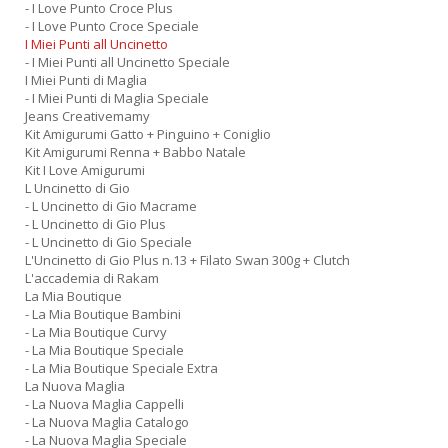
- I Love Punto Croce Plus
- I Love Punto Croce Speciale
I Miei Punti all Uncinetto
- I Miei Punti all Uncinetto Speciale
I Miei Punti di Maglia
- I Miei Punti di Maglia Speciale
Jeans Creativemamy
Kit Amigurumi Gatto + Pinguino + Coniglio
Kit Amigurumi Renna + Babbo Natale
Kit I Love Amigurumi
L Uncinetto di Gio
- L Uncinetto di Gio Macrame
- L Uncinetto di Gio Plus
- L Uncinetto di Gio Speciale
L'Uncinetto di Gio Plus n.13 + Filato Swan 300g + Clutch
L'accademia di Rakam
La Mia Boutique
- La Mia Boutique Bambini
- La Mia Boutique Curvy
- La Mia Boutique Speciale
- La Mia Boutique Speciale Extra
La Nuova Maglia
- La Nuova Maglia Cappelli
- La Nuova Maglia Catalogo
- La Nuova Maglia Speciale