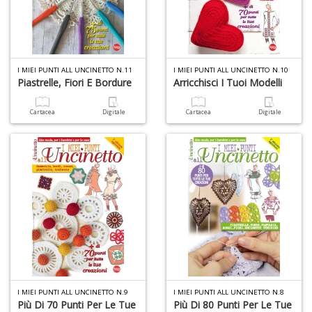
D
I MIEI PUNTI ALL UNCINETTO N.11
I MIEI PUNTI ALL UNCINETTO N.10
Piastrelle, Fiori E Bordure
Arricchisci I Tuoi Modelli
I
ar
W
Cartacea
Digitale
Cartacea
Digitale
M
M
n
+
D
C
fa
L
Il
I MIEI PUNTI ALL UNCINETTO N.9
I MIEI PUNTI ALL UNCINETTO N.8
Più Di 70 Punti Per Le Tue
Più Di 80 Punti Per Le Tue
D