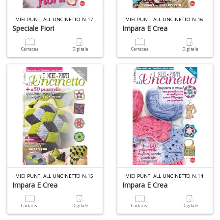
d
V
I MIEI PUNTI ALL UNCINETTO N.17
I MIEI PUNTI ALL UNCINETTO N.16
Speciale Fiori
Impara E Crea
Cartacea
Digitale
Cartacea
Digitale
6
f
+
di
in
r
I MIEI PUNTI ALL UNCINETTO N.15
I MIEI PUNTI ALL UNCINETTO N.14
Impara E Crea
Impara E Crea
Cartacea
Digitale
Cartacea
Digitale