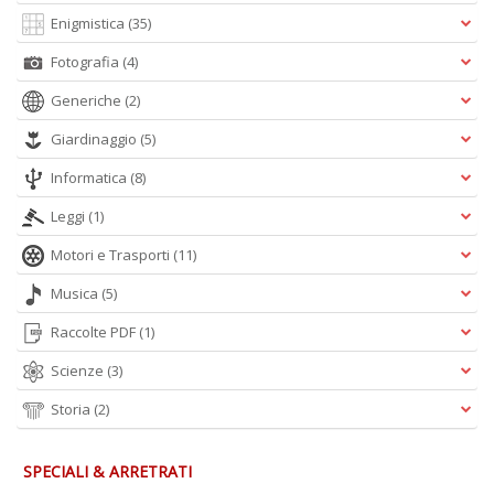
+
Enigmistica
(35)
D
Fotografia
(4)
Generiche
(2)
Giardinaggio
(5)
Fa
S
Informatica
(8)
n
+
Leggi
(1)
D
Motori e Trasporti
(11)
Musica
(5)
Raccolte PDF
(1)
Scienze
(3)
Storia
(2)
A
L
O
SPECIALI & ARRETRATI
C