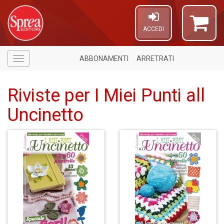
ACCEDI
ABBONAMENTI
ARRETRATI
Menù
Riviste per I Miei Punti all
Uncinetto
A
di
a
a
O