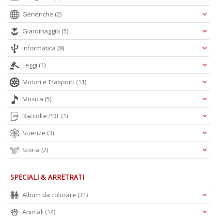
Generiche
(2)
Giardinaggio
(5)
C
B
Informatica
(8)
di
C
Leggi
(1)
la
S
Motori e Trasporti
(11)
n
+
Musica
(5)
D
Raccolte PDF
(1)
Scienze
(3)
Storia
(2)
SPECIALI & ARRETRATI
C
Album da colorare
(31)
d
C
Animali
(14)
Il