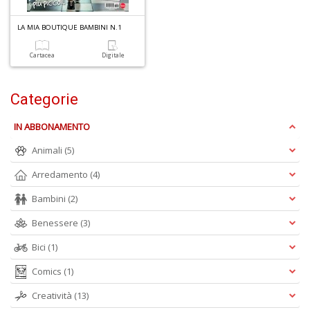
6
n
LA MIA BOUTIQUE BAMBINI N.1
in
di
Cartacea
Digitale
Categorie
IN ABBONAMENTO
Animali
(5)
Arredamento
(4)
4
n
Bambini
(2)
c
c
Benessere
(3)
di
Bici
(1)
in
o
Comics
(1)
Creatività
(13)