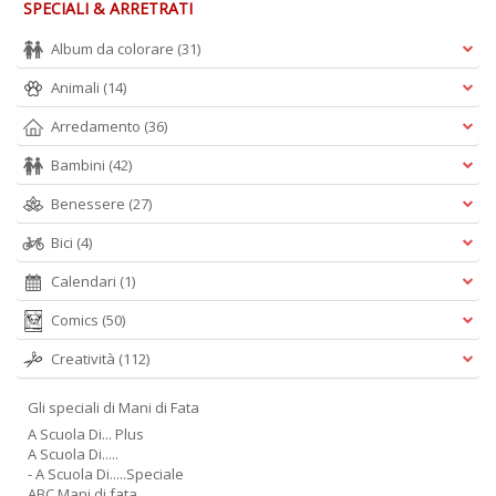
SPECIALI & ARRETRATI
Album da colorare
(31)
I
Animali
(14)
ba
C
Arredamento
(36)
R
Bambini
(42)
S
n
Benessere
(27)
+
D
Bici
(4)
Calendari
(1)
Comics
(50)
Creatività
(112)
Gli speciali di Mani di Fata
C
il
A Scuola Di... Plus
A Scuola Di.....
t
- A Scuola Di.....Speciale
si
ABC Mani di fata
w