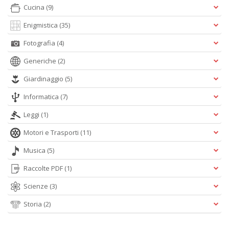
Cucina
(9)
Enigmistica
(35)
Fotografia
(4)
A
C
Generiche
(2)
2
A
Giardinaggio
(5)
C
n
Informatica
(7)
+
Leggi
(1)
D
Motori e Trasporti
(11)
Musica
(5)
Raccolte PDF
(1)
A
C
Scienze
(3)
n
+
Storia
(2)
D