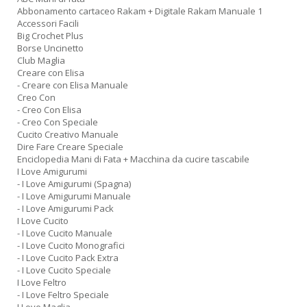
Abbonamento cartaceo Rakam + Digitale Rakam Manuale 1
W
Accessori Facili
M
Big Crochet Plus
n
Borse Uncinetto
+
Club Maglia
D
Creare con Elisa
- Creare con Elisa Manuale
Creo Con
- Creo Con Elisa
- Creo Con Speciale
Cucito Creativo Manuale
Dire Fare Creare Speciale
I
Enciclopedia Mani di Fata + Macchina da cucire tascabile
e
I Love Amigurumi
c
- I Love Amigurumi (Spagna)
I
- I Love Amigurumi Manuale
M
- I Love Amigurumi Pack
P
I Love Cucito
al
- I Love Cucito Manuale
U
- I Love Cucito Monografici
n
- I Love Cucito Pack Extra
+
- I Love Cucito Speciale
D
I Love Feltro
- I Love Feltro Speciale