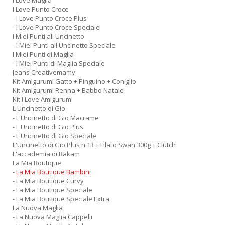
I Love Maglia
I Love Punto Croce
- I Love Punto Croce Plus
- I Love Punto Croce Speciale
c
I Miei Punti all Uncinetto
C
- I Miei Punti all Uncinetto Speciale
I Miei Punti di Maglia
n
- I Miei Punti di Maglia Speciale
+
Jeans Creativemamy
D
Kit Amigurumi Gatto + Pinguino + Coniglio
Kit Amigurumi Renna + Babbo Natale
Kit I Love Amigurumi
L Uncinetto di Gio
- L Uncinetto di Gio Macrame
- L Uncinetto di Gio Plus
- L Uncinetto di Gio Speciale
L'Uncinetto di Gio Plus n.13 + Filato Swan 300g + Clutch
L'accademia di Rakam
A
La Mia Boutique
L
- La Mia Boutique Bambini
O
- La Mia Boutique Curvy
C
- La Mia Boutique Speciale
n
- La Mia Boutique Speciale Extra
La Nuova Maglia
- La Nuova Maglia Cappelli