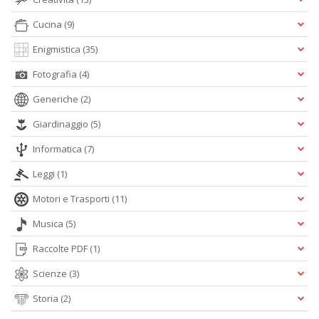
Cucina
(9)
Enigmistica
(35)
Fa
Fotografia
(4)
C
S
Generiche
(2)
n
+
Giardinaggio
(5)
D
Informatica
(7)
Leggi
(1)
Motori e Trasporti
(11)
G
H
Musica
(5)
A
C
Raccolte PDF
(1)
R
n
Scienze
(3)
+
Storia
(2)
D