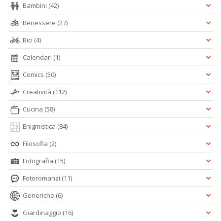
c
Bambini
(42)
d
C
Benessere
(27)
F
n
Bici
(4)
+
Calendari
(1)
D
Comics
(50)
Creatività
(112)
D
Cucina
(58)
Q
Enigmistica
(84)
n
+
Filosofia
(2)
D
Fotografia
(15)
Fotoromanzi
(11)
Generiche
(6)
P
di
Giardinaggio
(16)
fi