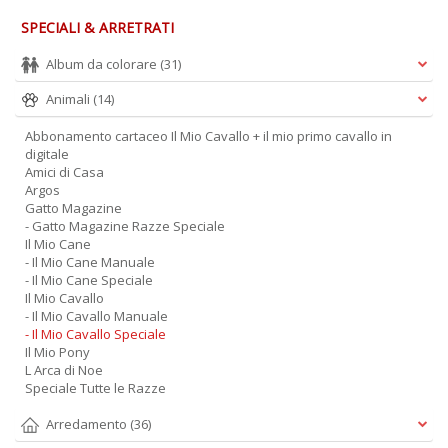
SPECIALI & ARRETRATI
Album da colorare
(31)
Il
Animali
(14)
m
c
Abbonamento cartaceo Il Mio Cavallo + il mio primo cavallo in
7
digitale
a
Amici di Casa
G
Argos
F
Gatto Magazine
n
- Gatto Magazine Razze Speciale
+
Il Mio Cane
D
- Il Mio Cane Manuale
- Il Mio Cane Speciale
Il Mio Cavallo
- Il Mio Cavallo Manuale
- Il Mio Cavallo Speciale
Il Mio Pony
L Arca di Noe
Speciale Tutte le Razze
A
Arredamento
(36)
n