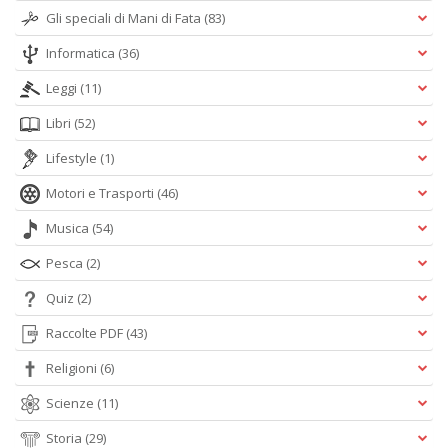
I
Gli speciali di Mani di Fata
(83)
L
Informatica
(36)
P
C
Leggi
(11)
n
+
Libri
(52)
D
Lifestyle
(1)
Motori e Trasporti
(46)
Musica
(54)
Pesca
(2)
Quiz
(2)
A
L
Raccolte PDF
(43)
O
C
Religioni
(6)
n
Scienze
(11)
Storia
(29)