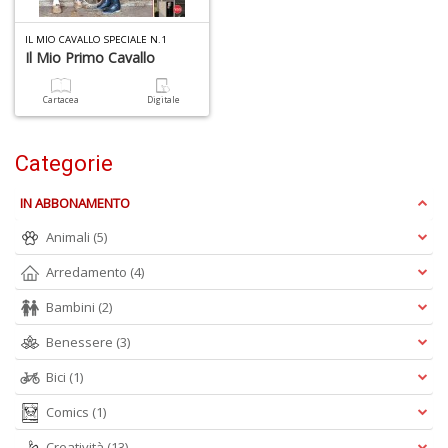
1
n
IL MIO CAVALLO SPECIALE N.1
Il Mio Primo Cavallo
in
di
Cartacea
Digitale
Categorie
IN ABBONAMENTO
Animali
(5)
P
Arredamento
(4)
M
6
Bambini
(2)
f
+
Benessere
(3)
di
Bici
(1)
c
Comics
(1)
Creatività
(13)