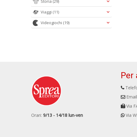
Storia
(29)
Viaggi
(11)
Videogiochi
(19)
Per 
Telefo
Email
Via F
Orari:
9/13 - 14/18 lun-ven
Via W