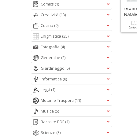
Comics
(1)
CASA DE
Natale
Creatività
(13)
Cucina
(9)
Carta
Enigmistica
(35)
Fotografia
(4)
Generiche
(2)
Giardinaggio
(5)
Informatica
(8)
Leggi
(1)
Motori e Trasporti
(11)
Musica
(5)
Raccolte PDF
(1)
Scienze
(3)