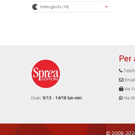
Videogiochi
(19)
Per 
Telefo
Email
Via F
Orari:
9/13 - 14/18 lun-ven
Via W
© 2008-2026 