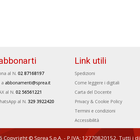
abbonarti
Link utili
na al N.
02 87168197
Spedizioni
 a
abbonamenti@sprea.it
Come leggere i digitali
AX al N.
02 56561221
Carta del Docente
hatsApp al N.
329 3922420
Privacy & Cookie Policy
Termini e condizioni
Accessibilità
Copyright © Sprea S.p.A. - P.IVA: 12770820152. Tutti i diri