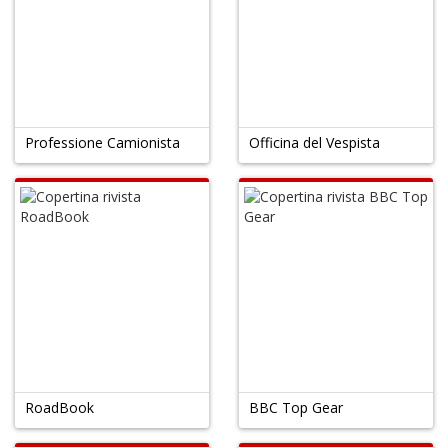
in
di
A
Professione Camionista
Officina del Vespista
a
a
O
d
V
I
RoadBook
BBC Top Gear
B
V