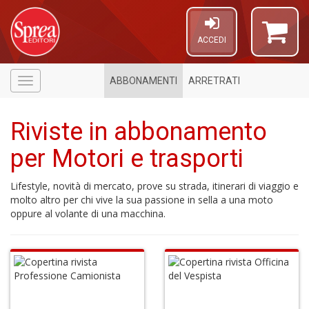
ACCEDI
ABBONAMENTI
ARRETRATI
Menù
Riviste in abbonamento
per Motori e trasporti
U
Lifestyle, novità di mercato, prove su strada, itinerari di viaggio e
a
molto altro per chi vive la sua passione in sella a una moto
c
oppure al volante di una macchina.
C
S
6
n