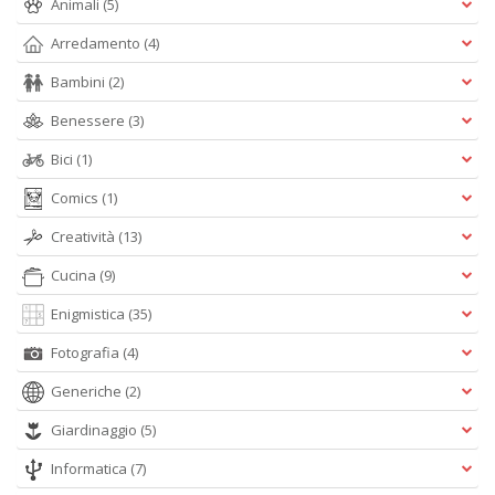
Animali
(5)
Arredamento
(4)
Bambini
(2)
Benessere
(3)
A
Bici
(1)
L
O
Comics
(1)
C
n
Creatività
(13)
Cucina
(9)
Enigmistica
(35)
Fotografia
(4)
Generiche
(2)
Giardinaggio
(5)
Informatica
(7)