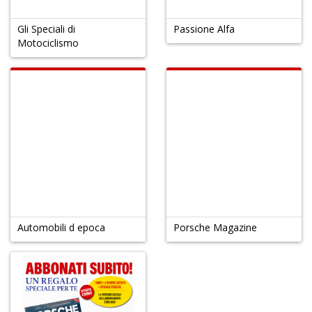
Gl
u
Gli Speciali di
Passione Alfa
d
Motociclismo
D
H
S
n
+
D
S
Automobili d epoca
Porsche Magazine
S
n
+
D