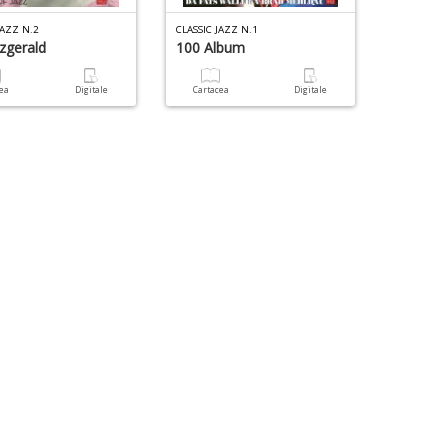
JAZZ N.2
CLASSIC JAZZ N.1
tzgerald
100 Album
cea
Digitale
Cartacea
Digitale