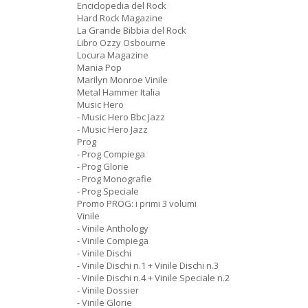
Enciclopedia del Rock
Hard Rock Magazine
La Grande Bibbia del Rock
Libro Ozzy Osbourne
Locura Magazine
Mania Pop
Marilyn Monroe Vinile
Metal Hammer Italia
Music Hero
- Music Hero Bbc Jazz
- Music Hero Jazz
Prog
- Prog Compiega
- Prog Glorie
- Prog Monografie
- Prog Speciale
Promo PROG: i primi 3 volumi
Vinile
- Vinile Anthology
- Vinile Compiega
- Vinile Dischi
- Vinile Dischi n.1 + Vinile Dischi n.3
- Vinile Dischi n.4 + Vinile Speciale n.2
- Vinile Dossier
- Vinile Glorie