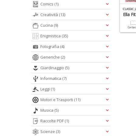
Comics
(1)
CLASSIC 
Ella Fi
Creatività
(13)
Cucina
(9)
Carta
Enigmistica
(35)
Fotografia
(4)
Generiche
(2)
Giardinaggio
(5)
Informatica
(7)
Leggi
(1)
Motori e Trasporti
(11)
Musica
(5)
Raccolte PDF
(1)
Scienze
(3)