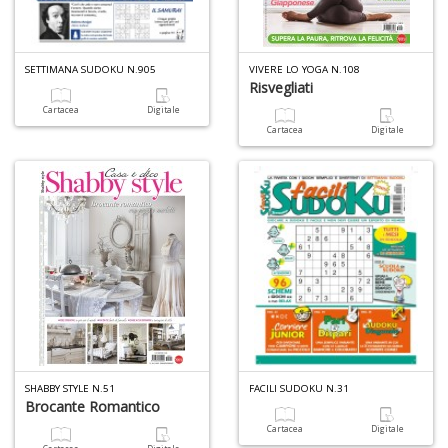
SETTIMANA SUDOKU N.905
VIVERE LO YOGA N.108
6
Risvegliati
n
Cartacea
Digitale
c
Cartacea
Digitale
c
di
in
o
A
a
G
S
SHABBY STYLE N.51
FACILI SUDOKU N.31
Brocante Romantico
Cartacea
Digitale