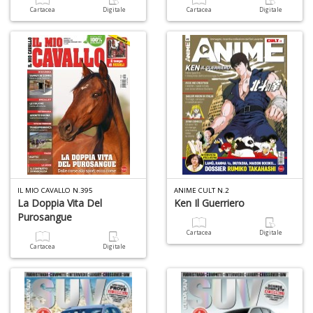
Cartacea
Digitale
Cartacea
Digitale
IL MIO CAVALLO N.395
ANIME CULT N.2
La Doppia Vita Del
Ken Il Guerriero
Purosangue
Cartacea
Digitale
Cartacea
Digitale