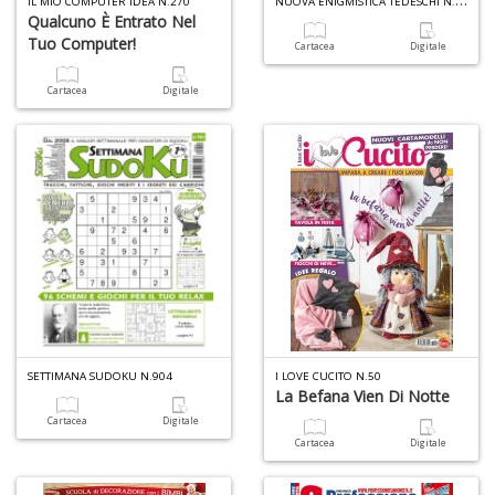
IL MIO COMPUTER IDEA N.270
Qualcuno È Entrato Nel
Tuo Computer!
Cartacea
Digitale
Cartacea
Digitale
Fr
di
m
e
c
R
T
n
+
D
SETTIMANA SUDOKU N.904
I LOVE CUCITO N.50
La Befana Vien Di Notte
C
Cartacea
Digitale
G
Cartacea
Digitale
n
+