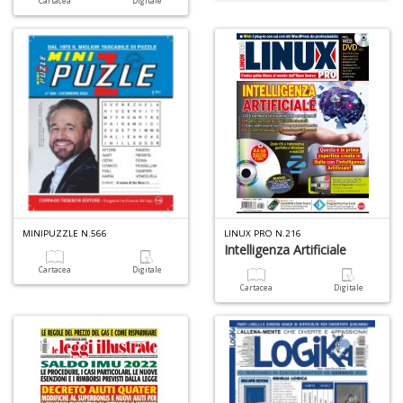
Cartacea
Digitale
C
P
P
C
n
+
D
MINIPUZZLE N.566
LINUX PRO N.216
Intelligenza Artificiale
Cartacea
Digitale
B
Cartacea
Digitale
n
+
D