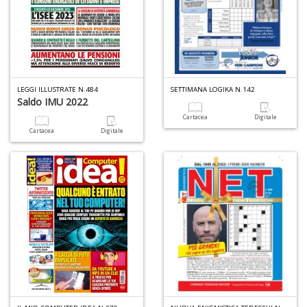
S
d
m
H
D
n
LEGGI ILLUSTRATE N.484
SETTIMANA LOGIKA N.142
+
Saldo IMU 2022
D
Cartacea
Digitale
Cartacea
Digitale
N
c
S
n
+
D
N
UOVA ENIGMISTICA TEDESCHI N.3004