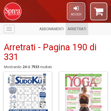
ACCEDI
ABBONAMENTI
ARRETRATI
Menù
Arretrati - Pagina 190 di
331
Mostrando
24
di
7933
risultati.
1
n
in
di