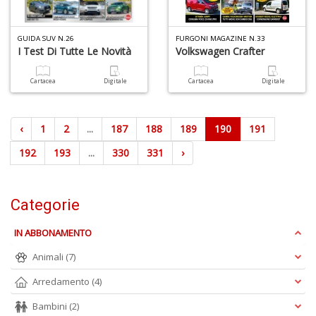
GUIDA SUV N.26
FURGONI MAGAZINE N.33
I Test Di Tutte Le Novità
Volkswagen Crafter
Cartacea
Digitale
Cartacea
Digitale
‹
1
2
...
187
188
189
190
191
192
193
...
330
331
›
Categorie
IN ABBONAMENTO
Animali
(7)
Arredamento
(4)
Bambini
(2)