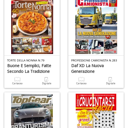
D
A
L
O
TORTE DELLA NONNA N.79
PROFESSIONE CAMIONISTA N.283
C
Buone E Semplici, Fatte
Daf XD La Nuova
n
Secondo La Tradizione
Generazione
Cartacea
Digitale
Cartacea
Digitale