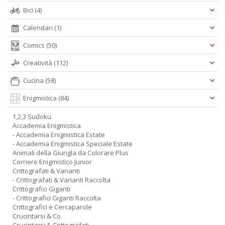
Bici
(4)
Calendari
(1)
Comics
(50)
Creatività
(112)
Cucina
(58)
Enigmistica
(84)
1,2,3 Sudoku
Accademia Enigmistica
- Accademia Enigmistica Estate
- Accademia Enigmistica Speciale Estate
Animali della Giungla da Colorare Plus
Corriere Enigmistico Junior
Crittografati & Varianti
- Crittografati & Varianti Raccolta
Crittografici Giganti
- Crittografici Giganti Raccolta
Crittografici e Cercaparole
Crucintarsi & Co