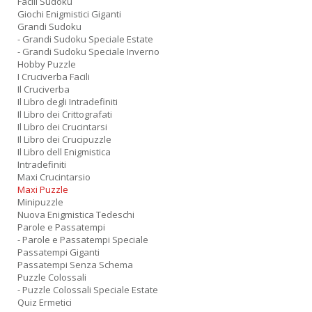
Facili Sudoku
Giochi Enigmistici Giganti
Grandi Sudoku
- Grandi Sudoku Speciale Estate
- Grandi Sudoku Speciale Inverno
Hobby Puzzle
I Cruciverba Facili
Il Cruciverba
Il Libro degli Intradefiniti
Il Libro dei Crittografati
Il Libro dei Crucintarsi
Il Libro dei Crucipuzzle
Il Libro dell Enigmistica
Intradefiniti
Maxi Crucintarsio
Maxi Puzzle
Minipuzzle
Nuova Enigmistica Tedeschi
Parole e Passatempi
- Parole e Passatempi Speciale
Passatempi Giganti
Passatempi Senza Schema
Puzzle Colossali
- Puzzle Colossali Speciale Estate
Quiz Ermetici