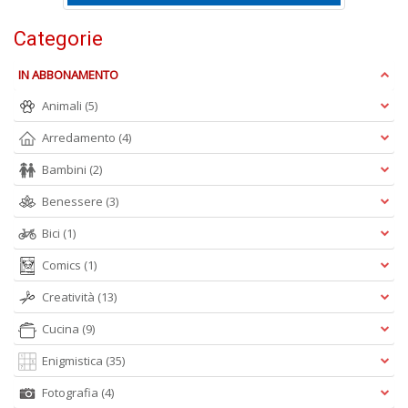
Categorie
IN ABBONAMENTO
C
Animali
(5)
n
+
Arredamento
(4)
D
Bambini
(2)
Benessere
(3)
Bici
(1)
Comics
(1)
Creatività
(13)
A
L
Cucina
(9)
O
C
Enigmistica
(35)
n
Fotografia
(4)