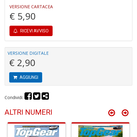
Il
VERSIONE CARTACEA
M
€ 5,90
C
I
RICEVI AVVISO
VERSIONE DIGITALE
€ 2,90
E
B
AGGIUNGI
di
C
la
S
Condividi:
n
+
ALTRI NUMERI
D