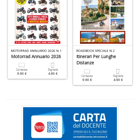
P
v
MOTORRAD ANNUARIO 2026 N.1
ROADBOOK SPECIALE N.2
W
Motorrad Annuario 2026
Itinerari Per Lunghe
V
Distanze
n
Cartacea
Digitale
+
9.90 €
4.90 €
Cartacea
Digitale
D
9.90 €
4.90 €
S
V
n
+
D