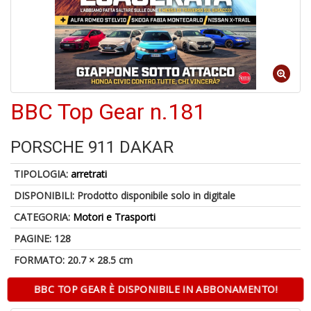
U
a
c
D
BBC Top Gear n.181
M
in
di
PORSCHE 911 DAKAR
TIPOLOGIA:
arretrati
DISPONIBILI:
Prodotto disponibile solo in digitale
CATEGORIA:
Motori e Trasporti
PAGINE: 128
U
FORMATO: 20.7 × 28.5 cm
a
di
BBC TOP GEAR È DISPONIBILE IN ABBONAMENTO!
a
a