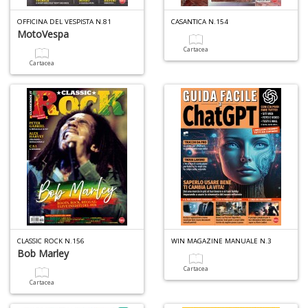
O
OFFICINA DEL VESPISTA N.81
CASANTICA N.154
B
MotoVespa
Il
Cartacea
M
Cartacea
G
S
n
+
D
1
CLASSIC ROCK N.156
WIN MAGAZINE MANUALE N.3
T
Bob Marley
1
Cartacea
O
Cartacea
d
V