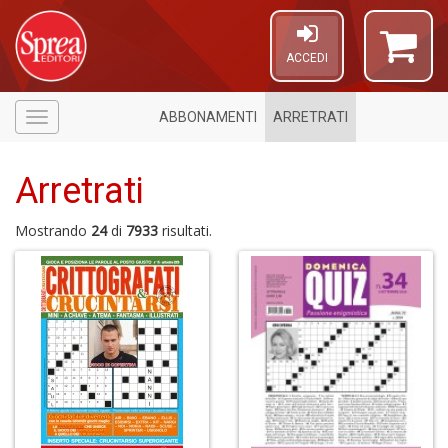
ACCEDI
ABBONAMENTI
ARRETRATI
Menù
Arretrati
Mostrando
24
di
7933
risultati.
A
di
a
a
S