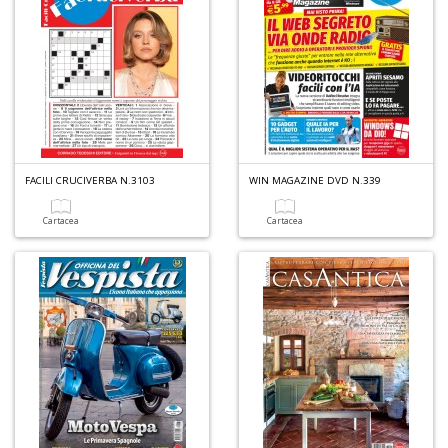
I
L
C
S
n
+
D
FACILI CRUCIVERBA N.3103
WIN MAGAZINE DVD N.339
Cartacea
Cartacea
Fi
F
A
C
R
n
+
D