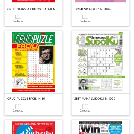
C
RUCINTARSI & CRITTOGRAFATI N.15
DOMENICA QUIZ N.3894
1
f
Cartacea
Cartacea
1
n
in
di
CRUCIPUZZLE FACILI N.39
SETTIMANA SUDOKU N.1099
Cartacea
Cartacea
A
e
L