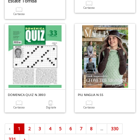
Estate Torrida
Cartacea
Cartacea
DOMENICA QUIZ N.3893
PIU MAGLIA N.55
Cartacea
Digitale
Cartacea
‹
1
2
3
4
5
6
7
8
...
330
331
›