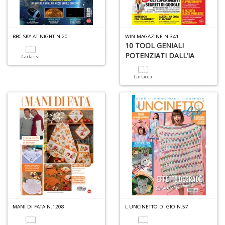
O
d
V
n
BBC SKY AT NIGHT N.20
WIN MAGAZINE N.341
10 TOOL GENIALI
+
POTENZIATI DALL’IA
D
Cartacea
Cartacea
A
L
O
C
n
MANI DI FATA N.1208
L UNCINETTO DI GIO N.57