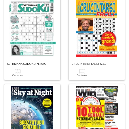
n
+
D
C
&
Cr
n
SETTIMANA SUDOKU N.1097
CRUCINTARSI FACILI N.69
+
D
Cartacea
Cartacea
P
E
I
M
di