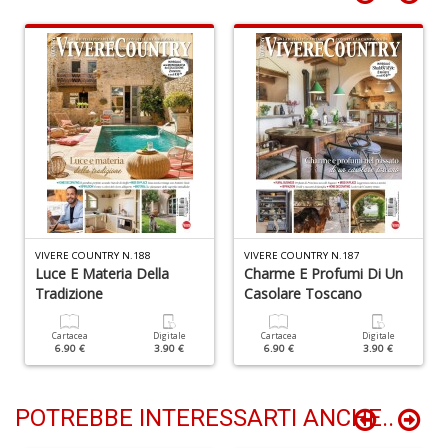
D
I
ar
W
M
M
n
+
D
VIVERE COUNTRY N.188
VIVERE COUNTRY N.187
Luce E Materia Della
Charme E Profumi Di Un
Tradizione
Casolare Toscano
Cartacea
Digitale
Cartacea
Digitale
6.90 €
3.90 €
6.90 €
3.90 €
C
fa
L
POTREBBE INTERESSARTI ANCHE..
Il
D