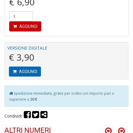
€ 6,90
4
n
c
c
AGGIUNGI
di
in
o
VERSIONE DIGITALE
€ 3,90
AGGIUNGI
Fr
Spedizione immediata, gratis per ordini con importo pari o
D
superiore a
20 €
D
in
D
Condividi:
S
n
ALTRI NUMERI
+