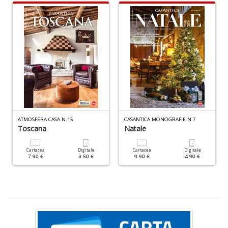
n
+
D
H
n
ATMOSFERA CASA N.15
CASANTICA MONOGRAFIE N.7
+
Toscana
Natale
D
Cartacea
Digitale
Cartacea
Digitale
7.90 €
3.50 €
9.90 €
4.90 €
E
S
S
n