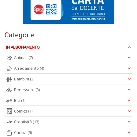
+
D
Categorie
Fa
S
IN ABBONAMENTO
n
Animali
(7)
+
D
Arredamento
(4)
Bambini
(2)
Benessere
(3)
Bici
(1)
Comics
(1)
A
L
Creatività
(13)
O
C
Cucina
(9)