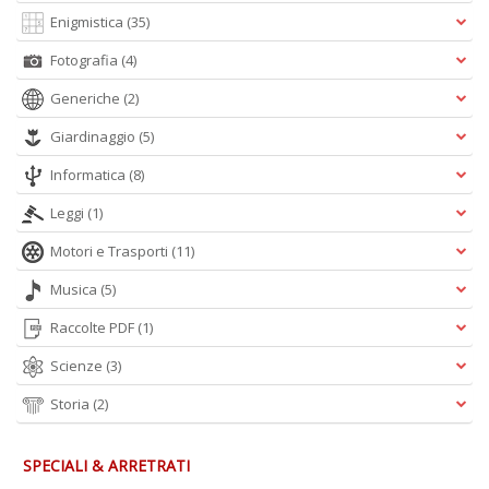
n
Enigmistica
(35)
Fotografia
(4)
Generiche
(2)
Giardinaggio
(5)
Informatica
(8)
Leggi
(1)
Motori e Trasporti
(11)
Musica
(5)
Raccolte PDF
(1)
Scienze
(3)
Storia
(2)
SPECIALI & ARRETRATI