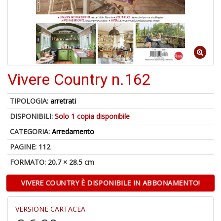
d
V
Vivere Country n.162
6
TIPOLOGIA:
arretrati
f
+
DISPONIBILI:
Solo 1 copia disponibile
di
CATEGORIA:
Arredamento
in
r
PAGINE: 112
FORMATO: 20.7 × 28.5 cm
VIVERE COUNTRY È DISPONIBILE IN ABBONAMENTO!
VERSIONE CARTACEA