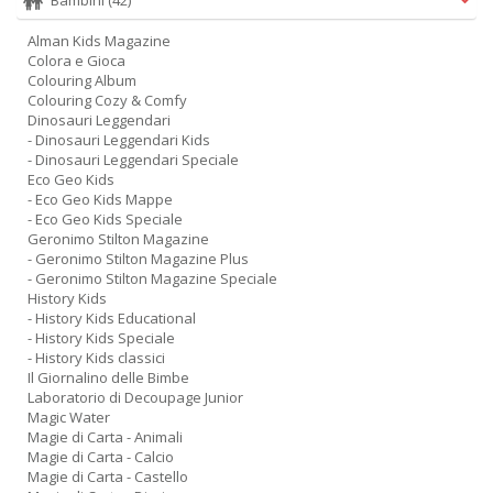
Bambini
(42)
Alman Kids Magazine
Colora e Gioca
Colouring Album
Colouring Cozy & Comfy
I
Dinosauri Leggendari
s
- Dinosauri Leggendari Kids
d
- Dinosauri Leggendari Speciale
p
Eco Geo Kids
H
- Eco Geo Kids Mappe
K
- Eco Geo Kids Speciale
2
Geronimo Stilton Magazine
n
- Geronimo Stilton Magazine Plus
+
- Geronimo Stilton Magazine Speciale
History Kids
D
- History Kids Educational
- History Kids Speciale
- History Kids classici
Il Giornalino delle Bimbe
Laboratorio di Decoupage Junior
Magic Water
G
Magie di Carta - Animali
e
Magie di Carta - Calcio
b
Magie di Carta - Castello
c