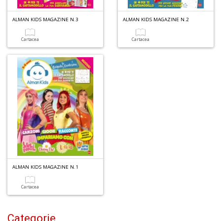
1
n
ALMAN KIDS MAGAZINE N.3
ALMAN KIDS MAGAZINE N.2
in
di
Cartacea
Cartacea
6
n
in
di
ALMAN KIDS MAGAZINE N.1
Cartacea
C
Categorie
M