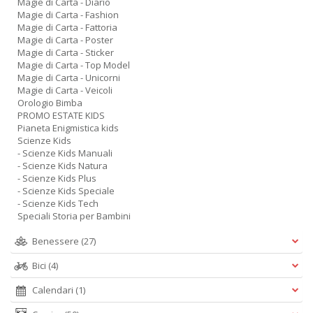
Magie di Carta - Diario
in
Magie di Carta - Fashion
a
Magie di Carta - Fattoria
P
Magie di Carta - Poster
V
Magie di Carta - Sticker
n
Magie di Carta - Top Model
+
Magie di Carta - Unicorni
D
Magie di Carta - Veicoli
Orologio Bimba
PROMO ESTATE KIDS
Pianeta Enigmistica kids
Scienze Kids
- Scienze Kids Manuali
- Scienze Kids Natura
- Scienze Kids Plus
- Scienze Kids Speciale
A
- Scienze Kids Tech
Speciali Storia per Bambini
L
O
Benessere
(27)
C
n
Bici
(4)
Calendari
(1)