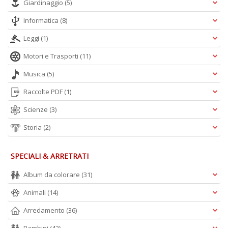
Giardinaggio
(5)
C
D
Informatica
(8)
S
Leggi
(1)
n
+
Motori e Trasporti
(11)
D
Musica
(5)
Raccolte PDF
(1)
Scienze
(3)
Storia
(2)
P
il
SPECIALI & ARRETRATI
r
d
Album da colorare
(31)
W
Animali
(14)
V
n
Arredamento
(36)
+
D