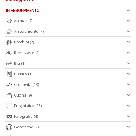
n
+
IN ABBONAMENTO
D
Animali
(7)
Arredamento
(4)
Bambini
(2)
M
Benessere
(3)
di
F
Bici
(1)
P
C
Comics
(1)
n
Creatività
(13)
+
D
Cucina
(9)
Enigmistica
(35)
Fotografia
(4)
D
Generiche
(2)
a
i