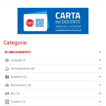
D
A
Categorie
L
O
IN ABBONAMENTO
C
n
Animali
(7)
Arredamento
(4)
Bambini
(2)
Benessere
(3)
Bici
(1)
Comics
(1)