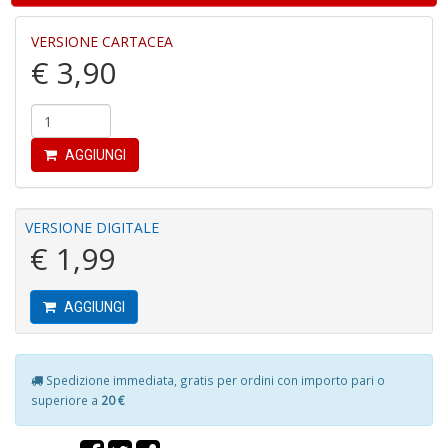
VERSIONE CARTACEA
€ 3,90
C
P
P
C
AGGIUNGI
n
+
D
VERSIONE DIGITALE
€ 1,99
AGGIUNGI
B
n
+
D
Spedizione immediata, gratis per ordini con importo pari o
superiore a
20 €