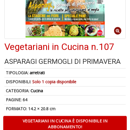
6
n
c
c
Vegetariani in Cucina n.107
di
in
o
ASPARAGI GERMOGLI DI PRIMAVERA
TIPOLOGIA:
arretrati
DISPONIBILI:
Solo 1 copia disponibile
CATEGORIA:
Cucina
A
a
PAGINE: 64
G
S
FORMATO: 14.2 × 20.8 cm
VEGETARIANI IN CUCINA È DISPONIBILE IN
ABBONAMENTO!