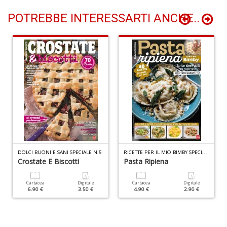
POTREBBE INTERESSARTI ANCHE..
Fr
di
m
e
c
R
T
n
+
D
R
ICETTE PER IL MIO BIMBY SPECIALE N.13
DOLCI BUONI E SANI SPECIALE N.5
Crostate E Biscotti
Pasta Ripiena
Cartacea
Digitale
Cartacea
Digitale
C
6.90 €
3.50 €
4.90 €
2.90 €
G
n
+