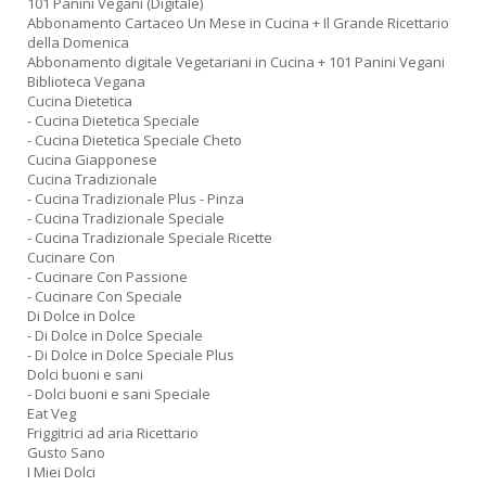
101 Panini Vegani (Digitale)
Abbonamento Cartaceo Un Mese in Cucina + Il Grande Ricettario
della Domenica
Abbonamento digitale Vegetariani in Cucina + 101 Panini Vegani
Biblioteca Vegana
Cucina Dietetica
- Cucina Dietetica Speciale
- Cucina Dietetica Speciale Cheto
Cucina Giapponese
Cucina Tradizionale
- Cucina Tradizionale Plus - Pinza
- Cucina Tradizionale Speciale
- Cucina Tradizionale Speciale Ricette
Cucinare Con
- Cucinare Con Passione
- Cucinare Con Speciale
Di Dolce in Dolce
- Di Dolce in Dolce Speciale
- Di Dolce in Dolce Speciale Plus
Dolci buoni e sani
- Dolci buoni e sani Speciale
Eat Veg
Friggitrici ad aria Ricettario
Gusto Sano
I Miei Dolci