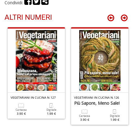
Condividi:
S
d
ALTRI NUMERI
m
H
D
n
+
D
VEGETARIANI IN CUCINA N.127
VEGETARIANI IN CUCINA N.126
N
Più Sapore, Meno Sale!
c
Cartacea
Digitale
S
3.90 €
1.99 €
Cartacea
Digitale
n
3.90 €
1.99 €
+
D