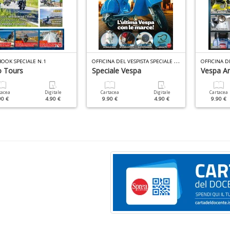
O
FFICINA DEL VESPISTA SPECIALE N.4
OOK SPECIALE N.1
 Tours
Speciale Vespa
Vespa An
tacea
Digitale
Cartacea
Digitale
Cartacea
90 €
4.90 €
9.90 €
4.90 €
9.90 €