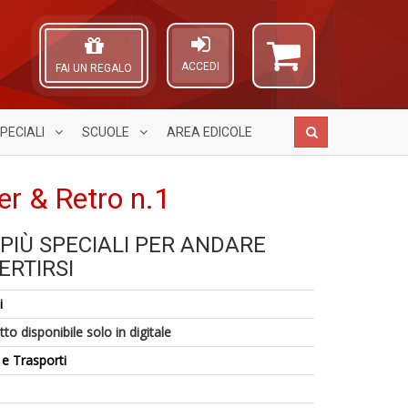
ACCEDI
FAI UN REGALO
PECIALI
SCUOLE
AREA
EDICOLE
r & Retro n.1
S
PIÙ SPECIALI PER ANDARE
E
fi
A
ERTIRSI
c
M
L
6
Tu
al
O
f
i
p
u
C
+
C
M
n
to disponibile solo in digitale
M
S
n
Fr
T
+
 e Trasporti
El
n
D
+
D