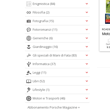
Enigmistica
(84)
Filosofia
(2)
Fotografia
(15)
O
FFICINA DEL VESPISTA SPECIALE N.5
Fotoromanzi
(11)
ENCICLOPEDIA PORSCHE N.3
ROADB
espa Primavera
Porsche Youngtimer
Moto
Generiche
(6)
Cartacea
Digitale
Cartacea
Digitale
Car
Giardinaggio
(16)
9.90 €
4.90 €
9.90 €
4.90 €
9.
Gli speciali di Mani di Fata
(83)
Informatica
(37)
Leggi
(11)
Libri
(52)
Lifestyle
(1)
Motori e Trasporti
(46)
Abbonamento Porsche Magazine +