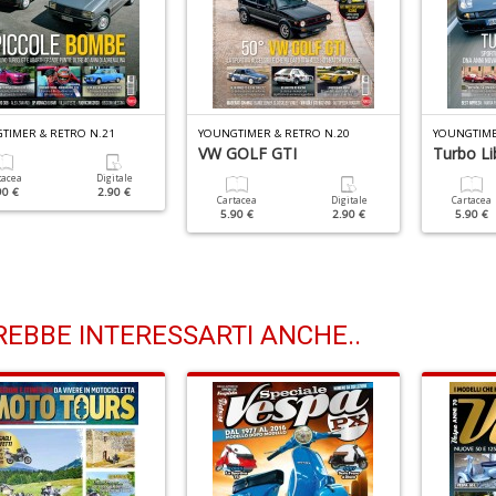
TIMER & RETRO N.21
YOUNGTIMER & RETRO N.20
YOUNGTIME
VW GOLF GTI
Turbo Li
tacea
Digitale
90 €
2.90 €
Cartacea
Digitale
Cartacea
5.90 €
2.90 €
5.90 €
EBBE INTERESSARTI ANCHE..