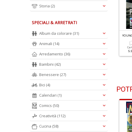
Storia
(2)
SPECIALI & ARRETRATI
Album da colorare
(31)
OUNGTIMER & RETRO N.8
YOUNGTIMER & RETRO N.7
YOUNG
05: Amore
Gran Turismo Alleggerita
Animali
(14)
ndimenticabile
Car
5.
Arredamento
(36)
Cartacea
Digitale
5.90 €
2.90 €
Cartacea
Digitale
5.90 €
2.90 €
Bambini
(42)
Benessere
(27)
Bici
(4)
POTR
Calendari
(1)
Comics
(50)
Creatività
(112)
Cucina
(58)