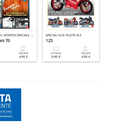
O
FFICINA DEL VESPISTA SPECIALE N.3
SPECIALI DUE RUOTE N.5
BBC TOP GEAR 
ni 70
125
Lamborghini
Digitale
Cartacea
Digitale
Cartacea
4.90 €
9.90 €
4.90 €
9.90 €