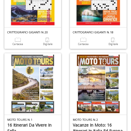
Il
m
CRITTOGRAFICI GIGANTI N.20
CRITTOGRAFICI GIGANTI N.18
c
7
Cartacea
Digitale
Cartacea
Digitale
a
G
F
n
+
D
MOTO TOURS N.1
MOTO TOURS N.2
A
16 Itinerari Da Vivere In
Vacanze In Moto: 16
n
Sella
Itinerari In Italia Ed Europa