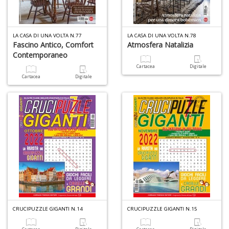
1
n
in
LA CASA DI UNA VOLTA N.77
LA CASA DI UNA VOLTA N.78
di
Fascino Antico, Comfort
Atmosfera Natalizia
Contemporaneo
Cartacea
Digitale
Cartacea
Digitale
P
M
6
f
+
di
c
CRUCIPUZZLE GIGANTI N.14
CRUCIPUZZLE GIGANTI N.15