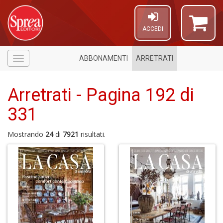
ACCEDI
ABBONAMENTI
ARRETRATI
Menù
Arretrati - Pagina 192 di
331
Mostrando
24
di
7921
risultati.
1
n
in
di