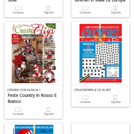
c
d
C
Cartacea
Digitale
Cartacea
Digitale
F
n
+
D
D
Q
n
+
D
CREARE CON ELISA N.1
CRUCINTARSI & CO N.287
Feste Country In Rosso E
Bianco
Cartacea
Digitale
Cartacea
Digitale
P
di
fi